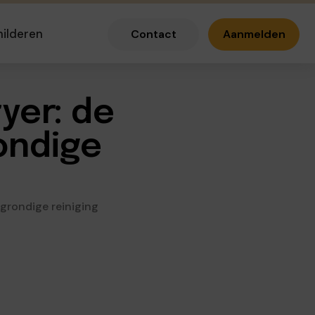
hilderen
Contact
Aanmelden
yer: de
ondige
 grondige reiniging