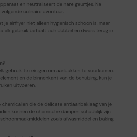
pparaat en neutraliseert de nare geurtjes. Na
 je volgende culinaire avontuur.
 je airfryer niet alleen hygiënisch schoon is, maar
d na elk gebruik betaalt zich dubbel en dwars terug in
en?
k gebruik te reinigen om aanbakken te voorkomen.
element en de binnenkant van de behuizing, kun je
uiken uitvoeren.
 chemicaliën die de delicate antiaanbaklaag van je
dien kunnen de chemische dampen schadelijk zijn
lde schoonmaakmiddelen zoals afwasmiddel en baking