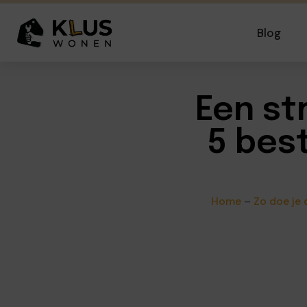
Blog
Een st
5 bes
Home
–
Zo doe je 