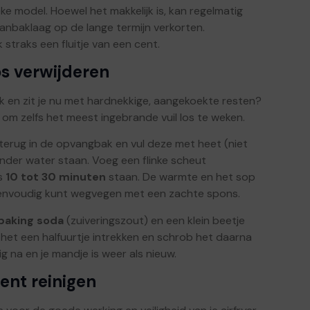
eke model. Hoewel het makkelijk is, kan regelmatig
anbaklaag op de lange termijn verkorten.
traks een fluitje van een cent.
os verwijderen
k en zit je nu met hardnekkige, aangekoekte resten?
 om zelfs het meest ingebrande vuil los te weken.
d terug in de opvangbak en vul deze met heet (niet
der water staan. Voeg een flinke scheut
ns
10 tot 30 minuten
staan. De warmte en het sop
 eenvoudig kunt wegvegen met een zachte spons.
baking soda
(zuiveringszout) en een klein beetje
het een halfuurtje intrekken en schrob het daarna
g na en je mandje is weer als nieuw.
ent reinigen