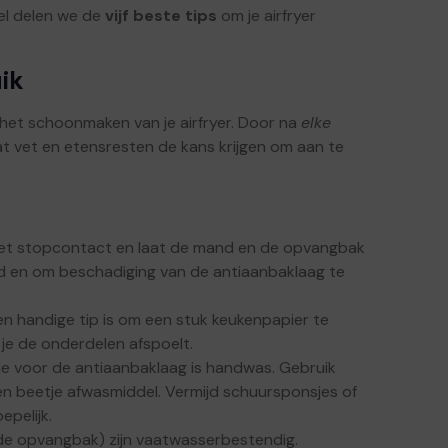
ikel delen we de
vijf beste tips
om je airfryer
uik
het schoonmaken van je airfryer. Door na
elke
dat vet en etensresten de kans krijgen om aan te
t het stopcontact en laat de mand en de opvangbak
gheid en om beschadiging van de antiaanbaklaag te
en handige tip is om een stuk keukenpapier te
je de onderdelen afspoelt.
voor de antiaanbaklaag is handwas. Gebruik
n beetje afwasmiddel. Vermijd schuursponsjes of
pelijk.
de opvangbak) zijn vaatwasserbestendig.