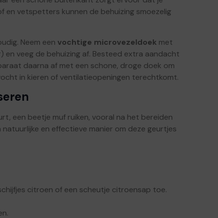
stof en vetspetters kunnen de behuizing smoezelig
voudig. Neem een
vochtige microvezeldoek
met
) en veeg de behuizing af. Besteed extra aandacht
paraat daarna af met een schone, droge doek om
ocht in kieren of ventilatieopeningen terechtkomt.
seren
rt, een beetje muf ruiken, vooral na het bereiden
en natuurlijke en effectieve manier om deze geurtjes
chijfjes citroen of een scheutje citroensap toe.
en.