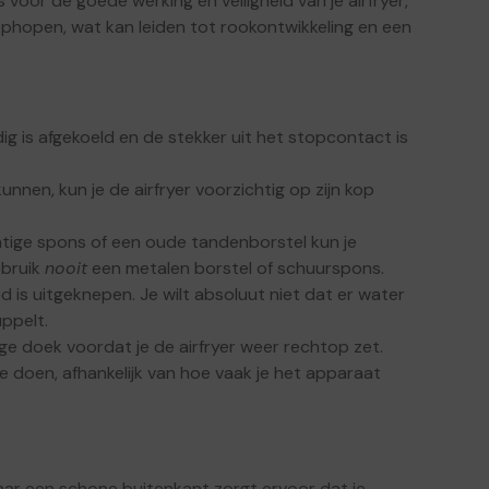
voor de goede werking en veiligheid van je airfryer,
ophopen, wat kan leiden tot rookontwikkeling en een
dig is afgekoeld en de stekker uit het stopcontact is
unnen, kun je de airfryer voorzichtig op zijn kop
tige spons of een oude tandenborstel kun je
ebruik
nooit
een metalen borstel of schuurspons.
 is uitgeknepen. Je wilt absoluut niet dat er water
ppelt.
e doek voordat je de airfryer weer rechtop zet.
doen, afhankelijk van hoe vaak je het apparaat
aar een schone buitenkant zorgt ervoor dat je