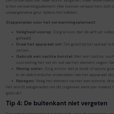
Een onderdeel dat vaak wordt vergeten, maar essentieel is 
is het verwarmingselement. Hier kunnen vetspetters zich 
onaangename geur tijdens het bakken.
Stappenplan voor het verwarmingselement:
Veiligheid voorop:
Zorg ervoor dat de airfryer volle
gehaald.
Draai het apparaat om:
Om goed bij het spiraal te k
zetten.
Gebruik een zachte borstel:
Met een zachte, voch
voorzichtig het vet en vuil van het element vegen. G
Weinig water:
Zorg ervoor dat je doek of spons goed
in de elektronische onderdelen van het apparaat dru
Navegen:
Veeg het element na met een schone, drog
Het wordt aangeraden om dit ongeveer eens per maand te 
gebruikt.
Tip 4: De buitenkant niet vergeten
Een schone binnenkant is belangrijk voor de prestaties, m