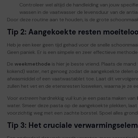
Controleer wel altijd de handleiding van jouw specifi
wassen in de vaatwasser de levensduur van de antia
Door deze routine aan te houden, is de grote schoonmaak s
Tip 2: Aangekoekte resten moeitelo
Heb je een keer geen tijd gehad voor de snelle schoonmaa
Geen paniek. Er is een simpele en zeer effectieve methode
De
weekmethode
is hier je beste vriend. Plaats de man
kokend) water, net genoeg zodat de aangekoekte delen on
afwasmiddel of een vaatwastablet toe. Laat dit vervolge
zullen het vet en de etensresten losweken, waarna je ze
Voor
extreem
hardnekkig vuil kun je een pasta maken van
water. Smeer deze pasta op de aangekoekte plekken, laat 
voorzichtig weg met een zachte borstel. Spoel alles grondi
Tip 3: Het cruciale verwarmingselem