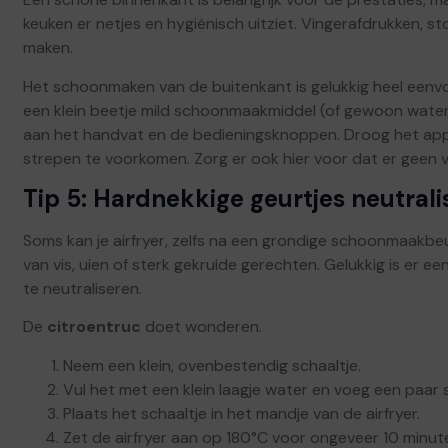
keuken er netjes en hygiënisch uitziet. Vingerafdrukken, 
maken.
Het schoonmaken van de buitenkant is gelukkig heel een
een klein beetje mild schoonmaakmiddel (of gewoon water
aan het handvat en de bedieningsknoppen. Droog het ap
strepen te voorkomen. Zorg er ook hier voor dat er geen v
Tip 5: Hardnekkige geurtjes neutrali
Soms kan je airfryer, zelfs na een grondige schoonmaakbeu
van vis, uien of sterk gekruide gerechten. Gelukkig is er e
te neutraliseren.
De
citroentruc
doet wonderen.
Neem een klein, ovenbestendig schaaltje.
Vul het met een klein laagje water en voeg een paar s
Plaats het schaaltje in het mandje van de airfryer.
Zet de airfryer aan op 180°C voor ongeveer 10 minut