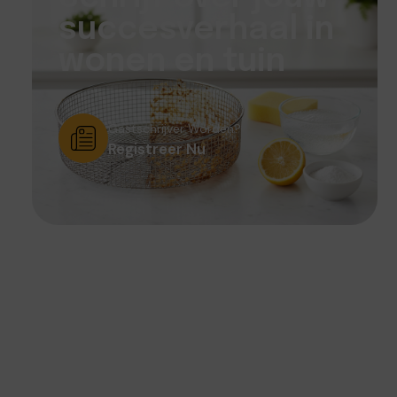
succesverhaal in
wonen en tuin
Gastschrijver Worden?
Registreer Nu