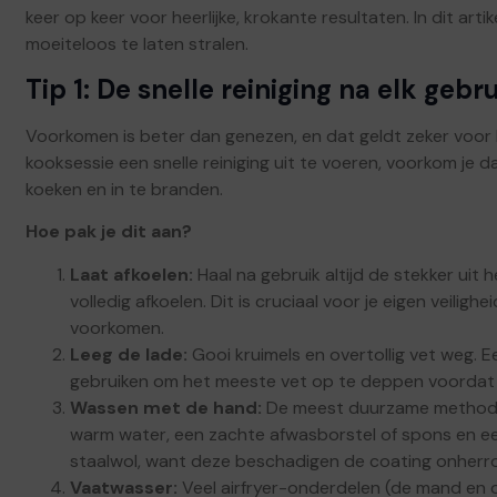
keer op keer voor heerlijke, krokante resultaten. In dit art
moeiteloos te laten stralen.
Tip 1: De snelle reiniging na elk gebr
Voorkomen is beter dan genezen, en dat geldt zeker voor 
kooksessie een snelle reiniging uit te voeren, voorkom je 
koeken en in te branden.
Hoe pak je dit aan?
Laat afkoelen:
Haal na gebruik altijd de stekker ui
volledig afkoelen. Dit is cruciaal voor je eigen veili
voorkomen.
Leeg de lade:
Gooi kruimels en overtollig vet weg. E
gebruiken om het meeste vet op te deppen voordat 
Wassen met de hand:
De meest duurzame methode 
warm water, een zachte afwasborstel of spons en ee
staalwol, want deze beschadigen de coating onherroe
Vaatwasser:
Veel airfryer-onderdelen (de mand en 