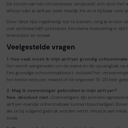
De stoom van het citroenwater verspreidt zich door het a
afloop ruikt je airfryer weer heerlijk fris en is hij klaar voor
Door deze tips regelmatig toe te passen, zorg je ervoor dat
ook optimaal blijft presteren. Een kleine investering in tij
levensduur en smaak.
Veelgestelde vragen
1. Hoe vaak moet ik mijn airfryer grondig schoonmak
Het wordt aangeraden om de mand en de opvangbak na el
Een grondige schoonmaakbeurt, inclusief het verwarmings
het beste eens per maand of na ongeveer 15-20 keer gebr
2. Mag ik ovenreiniger gebruiken in mijn airfryer?
Nee, absoluut niet.
Ovenreinigers zijn extreem agressieve
airfryer-mandje onherstelbaar kunnen beschadigen. Boven
als ze bij volgend gebruik worden verhit. Houd je aan mi
soda.