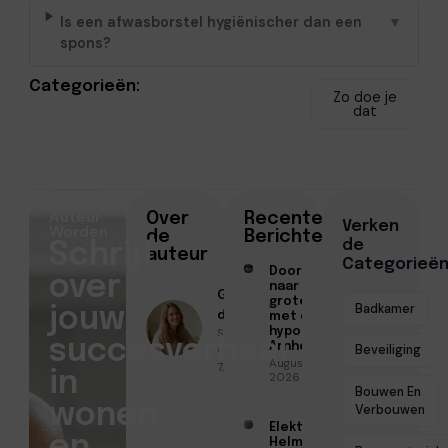
Is een afwasborstel hygiënischer dan een
▼
spons?
Categorieën:
Zo doe je
dat
Auteur
Over
Recente
Verken
Worden
de
Berichten
de
Schrijf
auteur
Categorieë
Doorstromen
over
naar een
Geschreven
groter huis
Badkamer
jouw
door
met een
Sofia Mendes
hypotheek in
succesverhaal
Arnhem
● November
Beveiliging
Augustus 7,
7, 2025
in
2026
Bouwen En
wonen
Verbouwen
Elektricien
en
Helmond voor