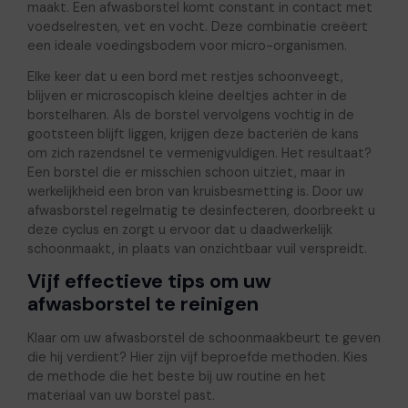
maakt. Een afwasborstel komt constant in contact met
voedselresten, vet en vocht. Deze combinatie creëert
een ideale voedingsbodem voor micro-organismen.
Elke keer dat u een bord met restjes schoonveegt,
blijven er microscopisch kleine deeltjes achter in de
borstelharen. Als de borstel vervolgens vochtig in de
gootsteen blijft liggen, krijgen deze bacteriën de kans
om zich razendsnel te vermenigvuldigen. Het resultaat?
Een borstel die er misschien schoon uitziet, maar in
werkelijkheid een bron van kruisbesmetting is. Door uw
afwasborstel regelmatig te desinfecteren, doorbreekt u
deze cyclus en zorgt u ervoor dat u daadwerkelijk
schoonmaakt, in plaats van onzichtbaar vuil verspreidt.
Vijf effectieve tips om uw
afwasborstel te reinigen
Klaar om uw afwasborstel de schoonmaakbeurt te geven
die hij verdient? Hier zijn vijf beproefde methoden. Kies
de methode die het beste bij uw routine en het
materiaal van uw borstel past.