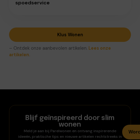
spoedservice
Klus Wonen
– Ontdek onze aanbevolen artikelen.
Lees onze
artikelen.
Blijf geïnspireerd door slim
wonen
Meld je aan bij Parelwonen en ontvang inspirerende
Word
ideeën, praktische tips en nieuwe artikelen rechtstreeks in