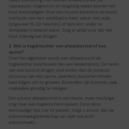
Wees voorzichtig met houten afwasborstels. De
vaatwasser, magnetron en langdurig weken kunnen het
hout beschadigen. Voor een houten borstel is de beste
methode een kort weekbad in heet water met azijn
(ongeveer 15-20 minuten) of hem kort onder te
dompelen in kokend water. Zorg er altijd voor dat het
hout volledig kan drogen.
3. Wat is hygiënischer: een afwasborstel of een
spons?
Over het algemeen wordt een afwasborstel als
hygiënischer beschouwd dan een keukenspons. De haren
van een borstel drogen veel sneller dan de poreuze
structuur van een spons, waardoor bacteriën minder
kans krijgen om te groeien. Bovendien zijn borstels vaak
makkelijker grondig te reinigen.
Een schone afwasborstel is een kleine, maar machtige
stap naar een hygiënischere keuken. Door deze
eenvoudige tips toe te passen, zorgt u ervoor dat uw
schoonmaakgereedschap uw vaat ook écht
schoonmaakt.