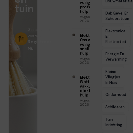
Bouwmateriale
veilige en
tuin
professionele
hulp
Dak Gevel En
Augustus 6,
Schoorsteen
2026
Gastschrijver
Elektronica
Worden?
Elektricien
En
Oss voor
Registreer
Elektriciteit
veilige en
Nu
snelle
hulp
Energie En
Augustus 6,
Verwarming
2026
Kleine
Vliegjes
Elektricien
Watt voor
In Huis
vakkundige
elektrische
Onderhoud
hulp
Augustus 5,
2026
Schilderen
Tuin
Inrichting