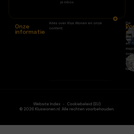
je inbox.
Alles over Klus Wonen en onze
De
Onze
Po
content.
mee
informatie
ar
gele
arti
en
inspi
over
huis
en
tuin.
Website Index
Cookiebeleid (EU)
© 2026 Kluswonen.nl. Alle rechten voorbehouden.