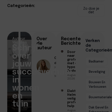
Categorieën:
Zo doe je
dat
Auteur
Over
Recente
Verken
Worden
de
Berichten
de
Schrijf
auteur
Categorieë
Doorstromen
over
naar een
Geschreven
groter huis
Badkamer
jouw
door
met een
Sofia Mendes
hypotheek in
succesverhaal
Arnhem
● November
Beveiliging
Augustus 7,
16, 2025
in
2026
Bouwen En
wonen
Verbouwen
Elektricien
en
Helmond voor
Bouwmateriale
veilige en
tuin
professionele
hulp
Dak Gevel En
Augustus 6,