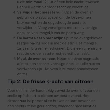
u dit
minimaal 12 uur
of een hele nacht inwerken.
Het vuil wordt hierdoor zacht en weekt los.
Verwijder het meeste vuil:
Open de oven en
gebruik de plastic spatel om de losgekomen
brokken vuil en de opgedroogde pasta te
verwijderen. Veeg vervolgens met een vochtige
doek zo veel mogelijk van de pasta weg.
De laatste stap met azijn:
Spuit de overgebleven
restjes baking soda in met de azijn. Het mengsel
zal gaan bruisen en schuimen. Dit is een chemische
reactie die de laatste restjes vuil losmaakt.
Maak de oven schoon:
Neem de oven nogmaals
af met een schone, vochtige doek tot alle resten
verdwenen zijn. Uw oven is nu weer brandschoon
en fris.
Tip 2: De frisse kracht van citroen
Voor een minder hardnekkig vervuilde oven of voor een
snelle opfrisbeurt is citroen uw beste vriend. Het
citroenzuur helpt vet af te breken en laat bovendien
een heerlijk frisse geur achter, waardoor nare luchtjes