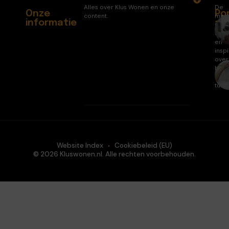
Alles over Klus Wonen en onze
De
Onze
Po
content.
mee
informatie
ar
gele
arti
en
inspi
over
huis
en
tuin.
Website Index
Cookiebeleid (EU)
© 2026 Kluswonen.nl. Alle rechten voorbehouden.