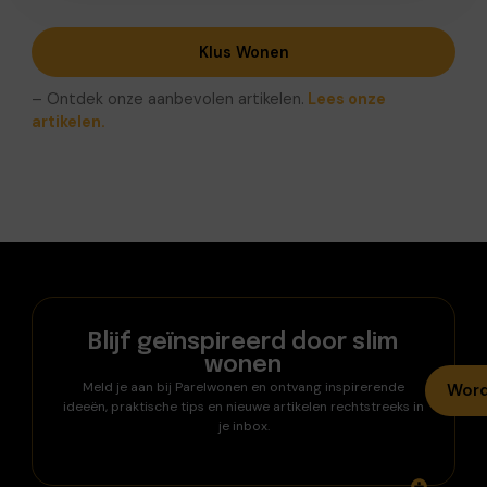
Klus Wonen
– Ontdek onze aanbevolen artikelen.
Lees onze
artikelen.
Blijf geïnspireerd door slim
wonen
Meld je aan bij Parelwonen en ontvang inspirerende
Word
ideeën, praktische tips en nieuwe artikelen rechtstreeks in
je inbox.