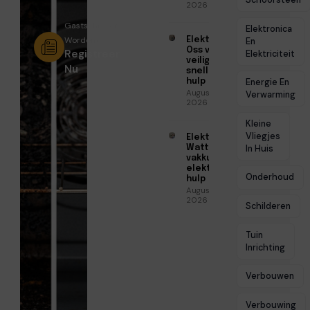
Schoorsteen
2026
Gastschrijver
Elektronica
Worden?
Elektricien
En
Oss voor
Registreer
Elektriciteit
veilige en
Nu
snelle
hulp
Energie En
Augustus 6,
Verwarming
2026
Kleine
Vliegjes
Elektricien
Watt voor
In Huis
vakkundige
elektrische
Onderhoud
hulp
Augustus 5,
2026
Schilderen
Tuin
Inrichting
Verbouwen
Verbouwing