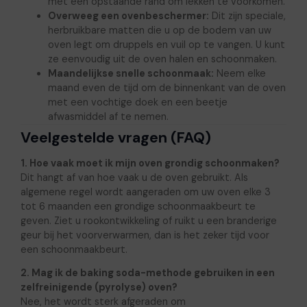
met een opstaande rand om lekken te voorkomen.
Overweeg een ovenbeschermer:
Dit zijn speciale,
herbruikbare matten die u op de bodem van uw
oven legt om druppels en vuil op te vangen. U kunt
ze eenvoudig uit de oven halen en schoonmaken.
Maandelijkse snelle schoonmaak:
Neem elke
maand even de tijd om de binnenkant van de oven
met een vochtige doek en een beetje
afwasmiddel af te nemen.
Veelgestelde vragen (FAQ)
1. Hoe vaak moet ik mijn oven grondig schoonmaken?
Dit hangt af van hoe vaak u de oven gebruikt. Als
algemene regel wordt aangeraden om uw oven elke 3
tot 6 maanden een grondige schoonmaakbeurt te
geven. Ziet u rookontwikkeling of ruikt u een branderige
geur bij het voorverwarmen, dan is het zeker tijd voor
een schoonmaakbeurt.
2. Mag ik de baking soda-methode gebruiken in een
zelfreinigende (pyrolyse) oven?
Nee, het wordt sterk afgeraden om