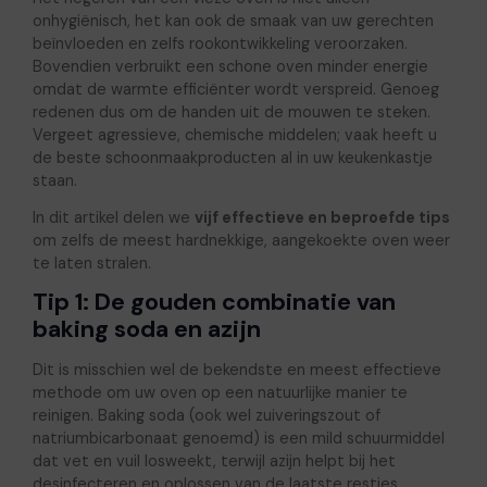
onhygiënisch, het kan ook de smaak van uw gerechten
beïnvloeden en zelfs rookontwikkeling veroorzaken.
Bovendien verbruikt een schone oven minder energie
omdat de warmte efficiënter wordt verspreid. Genoeg
redenen dus om de handen uit de mouwen te steken.
Vergeet agressieve, chemische middelen; vaak heeft u
de beste schoonmaakproducten al in uw keukenkastje
staan.
In dit artikel delen we
vijf effectieve en beproefde tips
om zelfs de meest hardnekkige, aangekoekte oven weer
te laten stralen.
Tip 1: De gouden combinatie van
baking soda en azijn
Dit is misschien wel de bekendste en meest effectieve
methode om uw oven op een natuurlijke manier te
reinigen. Baking soda (ook wel zuiveringszout of
natriumbicarbonaat genoemd) is een mild schuurmiddel
dat vet en vuil losweekt, terwijl azijn helpt bij het
desinfecteren en oplossen van de laatste restjes.