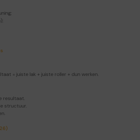
uning;
);
ds
ltaat = juiste lak + juiste roller + dun werken.
e resultaat.
le structuur.
en.
026)