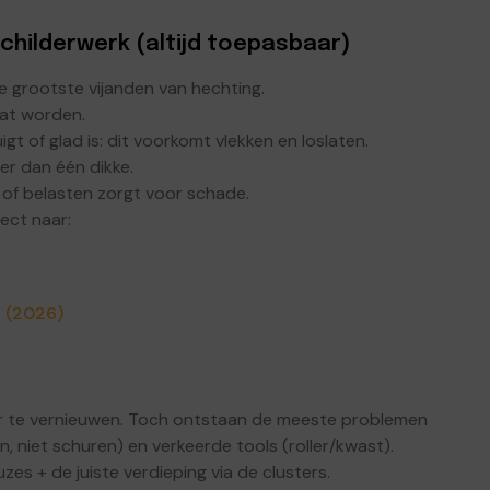
schilderwerk (altijd toepasbaar)
de grootste vijanden van hechting.
at worden.
gt of glad is: dit voorkomt vlekken en loslaten.
er dan één dikke.
 of belasten zorgt voor schade.
ect naar:
g (2026)
ieur te vernieuwen. Toch ontstaan de meeste problemen
, niet schuren) en verkeerde tools (roller/kwast).
zes + de juiste verdieping via de clusters.