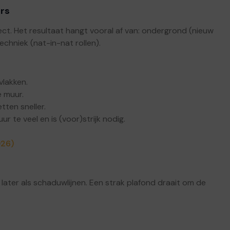
ers
ject. Het resultaat hangt vooral af van: ondergrond (nieuw
chniek (nat-in-nat rollen).
vlakken.
 muur.
etten sneller.
ur te veel en is (voor)strijk nodig.
026)
 je later als schaduwlijnen. Een strak plafond draait om de