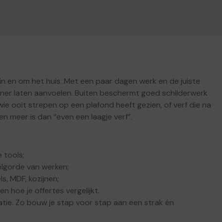
in en om het huis. Met een paar dagen werk en de juiste
erner laten aanvoelen. Buiten beschermt goed schilderwerk
wie ooit strepen op een plafond heeft gezien, of verf die na
n meer is dan “even een laagje verf”.
e tools;
olgorde van werken;
s, MDF, kozijnen;
 hoe je offertes vergelijkt.
uatie. Zo bouw je stap voor stap aan een strak én