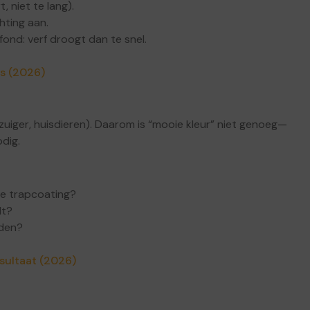
, niet te lang).
hting aan.
fond: verf droogt dan te snel.
ds (2026)
ofzuiger, huisdieren). Daarom is “mooie kleur” niet genoeg—
dig.
le trapcoating?
dt?
rden?
sultaat (2026)