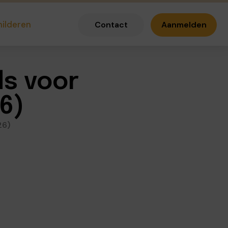
hilderen
Contact
Aanmelden
ds voor
6)
26)