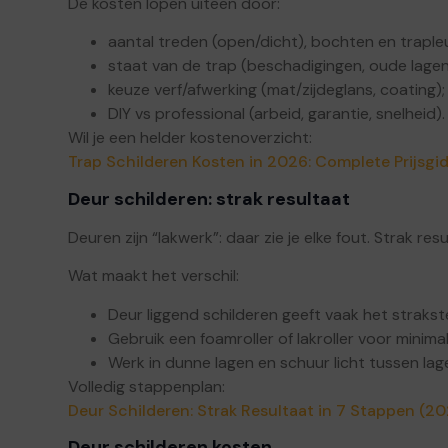
De kosten lopen uiteen door:
aantal treden (open/dicht), bochten en traple
staat van de trap (beschadigingen, oude lagen
keuze verf/afwerking (mat/zijdeglans, coating);
DIY vs professional (arbeid, garantie, snelheid).
Wil je een helder kostenoverzicht:
Trap Schilderen Kosten in 2026: Complete Prijsgi
Deur schilderen: strak resultaat
Deuren zijn “lakwerk”: daar zie je elke fout. Strak resu
Wat maakt het verschil:
Deur liggend schilderen geeft vaak het strakst
Gebruik een foamroller of lakroller voor minima
Werk in dunne lagen en schuur licht tussen lag
Volledig stappenplan:
Deur Schilderen: Strak Resultaat in 7 Stappen (2
Deur schilderen kosten