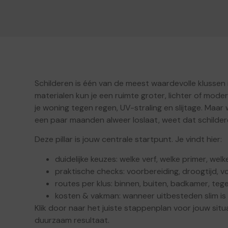
Schilderen is één van de meest waardevolle klussen 
materialen kun je een ruimte groter, lichter of mod
je woning tegen regen, UV-straling en slijtage. Maar 
een paar maanden alweer loslaat, weet dat schildere
Deze pillar is jouw centrale startpunt. Je vindt hier:
duidelijke keuzes: welke verf, welke primer, welk
praktische checks: voorbereiding, droogtijd, v
routes per klus: binnen, buiten, badkamer, tegel
kosten & vakman: wanneer uitbesteden slim is en
Klik door naar het juiste stappenplan voor jouw sit
duurzaam resultaat.