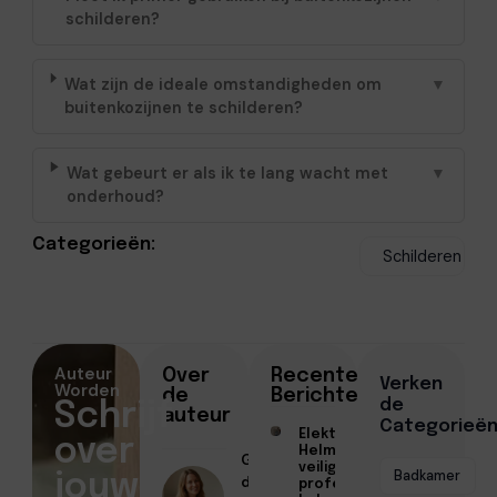
schilderen?
Wat zijn de ideale omstandigheden om
▼
buitenkozijnen te schilderen?
Wat gebeurt er als ik te lang wacht met
▼
onderhoud?
Categorieën:
Schilderen
Auteur
Over
Recente
Verken
Worden
de
Berichten
de
Schrijf
auteur
Categorieë
Elektricien
over
Helmond voor
Geschreven
veilige en
Badkamer
jouw
door
professionele