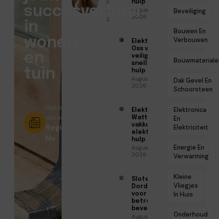
Sofia Mendes
hulp
succesverhaal
Augustus 6,
● Februari 11,
Beveiliging
2026
2026
in
Bouwen En
wonen
Verbouwen
Elektricien
Oss voor
en
veilige en
Bouwmateriale
snelle
tuin
hulp
Augustus 6,
Dak Gevel En
2026
Schoorsteen
Gastschrijver
Elektronica
Elektricien
Worden?
Watt voor
En
vakkundige
Registreer
Elektriciteit
elektrische
Nu
hulp
Energie En
Augustus 5,
2026
Verwarming
Kleine
Slotenmaker
Vliegjes
Dordrecht
voor
In Huis
betrouwbare
beveiliging
Onderhoud
Augustus 3,