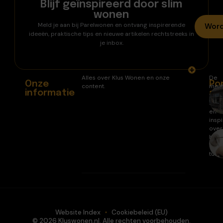
Blijf geïnspireerd door slim
wonen
Meld je aan bij Parelwonen en ontvang inspirerende
Word
ideeën, praktische tips en nieuwe artikelen rechtstreeks in
je inbox.
Alles over Klus Wonen en onze
De
Onze
Po
content.
mee
informatie
ar
gele
arti
en
inspi
over
huis
en
tuin.
Website Index
Cookiebeleid (EU)
© 2026 Kluswonen.nl. Alle rechten voorbehouden.