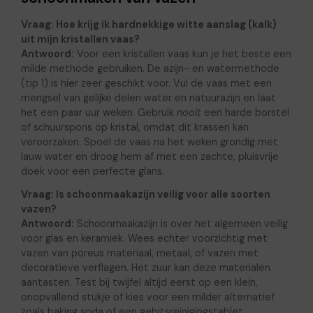
Vraag: Hoe krijg ik hardnekkige witte aanslag (kalk)
uit mijn kristallen vaas?
Antwoord:
Voor een kristallen vaas kun je het beste een
milde methode gebruiken. De azijn- en watermethode
(tip 1) is hier zeer geschikt voor. Vul de vaas met een
mengsel van gelijke delen water en natuurazijn en laat
het een paar uur weken. Gebruik
nooit
een harde borstel
of schuurspons op kristal, omdat dit krassen kan
veroorzaken. Spoel de vaas na het weken grondig met
lauw water en droog hem af met een zachte, pluisvrije
doek voor een perfecte glans.
Vraag: Is schoonmaakazijn veilig voor alle soorten
vazen?
Antwoord:
Schoonmaakazijn is over het algemeen veilig
voor glas en keramiek. Wees echter voorzichtig met
vazen van poreus materiaal, metaal, of vazen met
decoratieve verflagen. Het zuur kan deze materialen
aantasten. Test bij twijfel altijd eerst op een klein,
onopvallend stukje of kies voor een milder alternatief
zoals baking soda of een gebitsreinigingstablet.