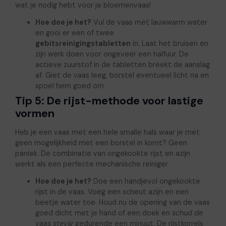
wat je nodig hebt voor je bloemenvaas!
Hoe doe je het?
Vul de vaas met lauwwarm water
en gooi er een of twee
gebitsreinigingstabletten
in. Laat het bruisen en
zijn werk doen voor ongeveer een halfuur. De
actieve zuurstof in de tabletten breekt de aanslag
af. Giet de vaas leeg, borstel eventueel licht na en
spoel hem goed om.
Tip 5: De rijst-methode voor lastige
vormen
Heb je een vaas met een hele smalle hals waar je met
geen mogelijkheid met een borstel in komt? Geen
paniek. De combinatie van ongekookte rijst en azijn
werkt als een perfecte mechanische reiniger.
Hoe doe je het?
Doe een handjevol ongekookte
rijst in de vaas. Voeg een scheut azijn en een
beetje water toe. Houd nu de opening van de vaas
goed dicht met je hand of een doek en
schud de
vaas stevig
gedurende een minuut. De rijstkorrels