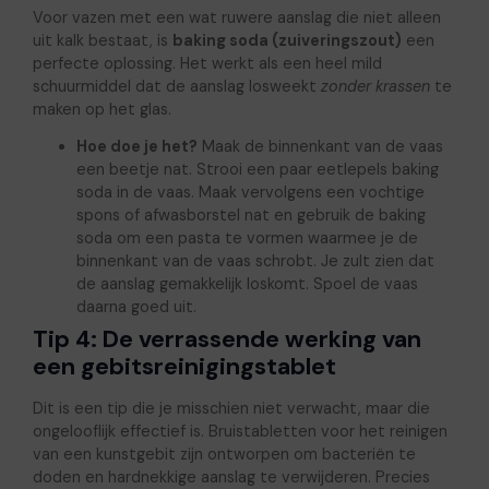
Voor vazen met een wat ruwere aanslag die niet alleen
uit kalk bestaat, is
baking soda (zuiveringszout)
een
perfecte oplossing. Het werkt als een heel mild
schuurmiddel dat de aanslag losweekt
zonder krassen
te
maken op het glas.
Hoe doe je het?
Maak de binnenkant van de vaas
een beetje nat. Strooi een paar eetlepels baking
soda in de vaas. Maak vervolgens een vochtige
spons of afwasborstel nat en gebruik de baking
soda om een pasta te vormen waarmee je de
binnenkant van de vaas schrobt. Je zult zien dat
de aanslag gemakkelijk loskomt. Spoel de vaas
daarna goed uit.
Tip 4: De verrassende werking van
een gebitsreinigingstablet
Dit is een tip die je misschien niet verwacht, maar die
ongelooflijk effectief is. Bruistabletten voor het reinigen
van een kunstgebit zijn ontworpen om bacteriën te
doden en hardnekkige aanslag te verwijderen. Precies