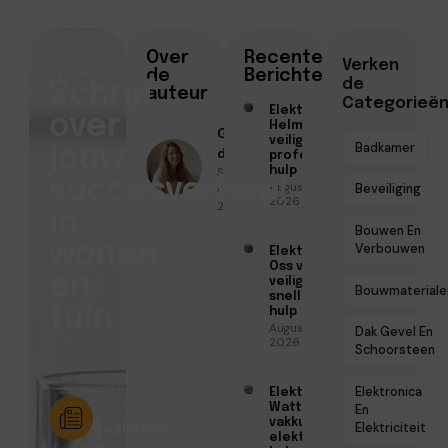
Auteur
Over
Recente
Verken
Worden
de
Berichten
de
Schrijf
auteur
Categorieë
Elektricien
over
Helmond voor
Geschreven
veilige en
Badkamer
jouw
door
professionele
Sofia Mendes
hulp
succesverhaal
Augustus 6,
● December
Beveiliging
2026
27, 2025
in
Bouwen En
wonen
Verbouwen
Elektricien
Oss voor
en
veilige en
Bouwmateriale
snelle
tuin
hulp
Augustus 6,
Dak Gevel En
2026
Schoorsteen
Gastschrijver
Elektronica
Elektricien
Worden?
Watt voor
En
vakkundige
Registreer
Elektriciteit
elektrische