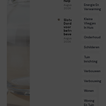
Nu
hulp
Energie En
Augustus 5,
2026
Verwarming
Kleine
Slotenmaker
Vliegjes
Dordrecht
voor
In Huis
betrouwbare
beveiliging
Onderhoud
Augustus 3,
2026
Schilderen
Tuin
Inrichting
Verbouwen
Verbouwing
Wonen
Woning
En Tuin