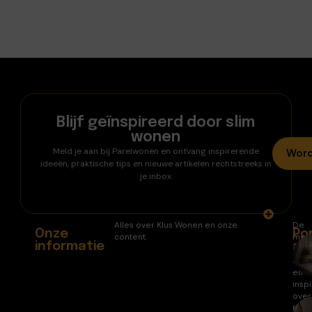
Blijf geïnspireerd door slim
wonen
Meld je aan bij Parelwonen en ontvang inspirerende
Word
ideeën, praktische tips en nieuwe artikelen rechtstreeks in
je inbox.
Alles over Klus Wonen en onze
De
Onze
Po
content.
mee
informatie
ar
gele
arti
en
inspi
over
huis