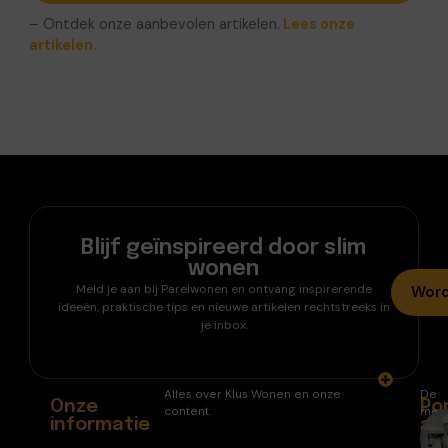
– Ontdek onze aanbevolen artikelen.
Lees onze
artikelen.
Blijf geïnspireerd door slim
wonen
Meld je aan bij Parelwonen en ontvang inspirerende
Word
ideeën, praktische tips en nieuwe artikelen rechtstreeks in
je inbox.
Alles over Klus Wonen en onze
De
Onze
Po
content.
mee
informatie
ar
gele
arti