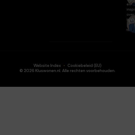
en
inspi
over
huis
en
tuin.
Website Index
Cookiebeleid (EU)
© 2026 Kluswonen.nl. Alle rechten voorbehouden.