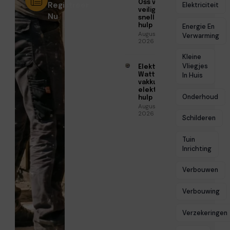
Oss voor
Registreer
Elektriciteit
veilige en
Nu
snelle
hulp
Energie En
Augustus 6,
Verwarming
2026
Kleine
Vliegjes
Elektricien
Watt voor
In Huis
vakkundige
elektrische
Onderhoud
hulp
Augustus 5,
2026
Schilderen
Tuin
Inrichting
Verbouwen
Verbouwing
Verzekeringen