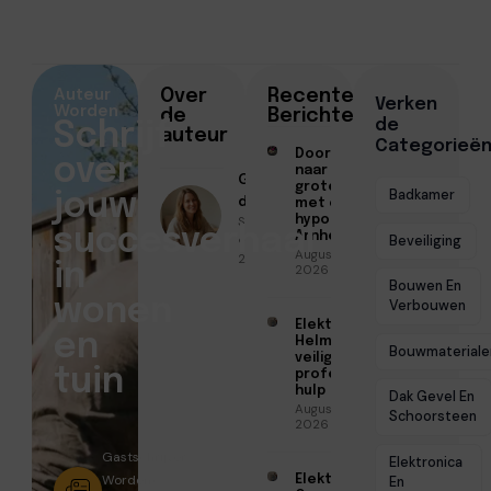
Auteur
Over
Recente
Verken
Worden
de
Berichten
de
Schrijf
auteur
Categorieë
Doorstromen
over
naar een
Geschreven
groter huis
Badkamer
jouw
door
met een
Sofia Mendes
hypotheek in
succesverhaal
Arnhem
● Februari 12,
Beveiliging
Augustus 7,
2026
in
2026
Bouwen En
wonen
Verbouwen
Elektricien
en
Helmond voor
Bouwmateriale
veilige en
tuin
professionele
hulp
Dak Gevel En
Augustus 6,
Schoorsteen
2026
Gastschrijver
Elektronica
Worden?
Elektricien
En