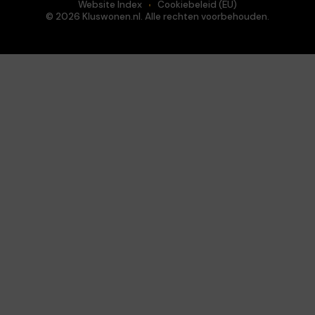
Website Index
Cookiebeleid (EU)
© 2026 Kluswonen.nl. Alle rechten voorbehouden.