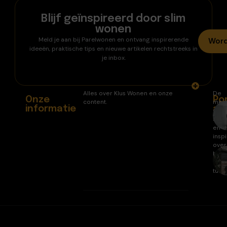
Blijf geïnspireerd door slim
wonen
Meld je aan bij Parelwonen en ontvang inspirerende
Word
ideeën, praktische tips en nieuwe artikelen rechtstreeks in
je inbox.
Alles over Klus Wonen en onze
De
Onze
Po
content.
mee
informatie
ar
gele
arti
en
inspi
over
huis
en
tuin.