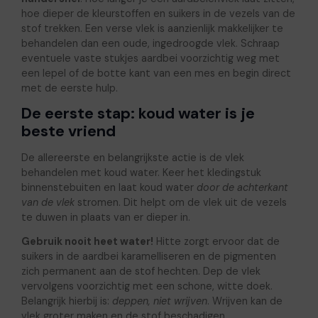
hoe dieper de kleurstoffen en suikers in de vezels van de
stof trekken. Een verse vlek is aanzienlijk makkelijker te
behandelen dan een oude, ingedroogde vlek. Schraap
eventuele vaste stukjes aardbei voorzichtig weg met
een lepel of de botte kant van een mes en begin direct
met de eerste hulp.
De eerste stap: koud water is je
beste vriend
De allereerste en belangrijkste actie is de vlek
behandelen met koud water. Keer het kledingstuk
binnenstebuiten en laat koud water
door de achterkant
van de vlek
stromen. Dit helpt om de vlek uit de vezels
te duwen in plaats van er dieper in.
Gebruik nooit heet water!
Hitte zorgt ervoor dat de
suikers in de aardbei karamelliseren en de pigmenten
zich permanent aan de stof hechten. Dep de vlek
vervolgens voorzichtig met een schone, witte doek.
Belangrijk hierbij is:
deppen, niet wrijven
. Wrijven kan de
vlek groter maken en de stof beschadigen.