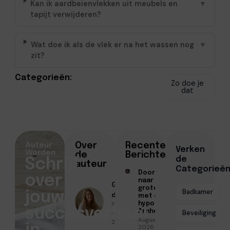
Kan ik aardbeienvlekken uit meubels en
▼
tapijt verwijderen?
Wat doe ik als de vlek er na het wassen nog
▼
zit?
Categorieën:
Zo doe je
dat
Auteur
Over
Recente
Verken
Worden
de
Berichten
de
Schrijf
auteur
Categorieë
Doorstromen
over
naar een
Geschreven
groter huis
Badkamer
jouw
door
met een
Sofia Mendes
hypotheek in
succesverhaal
Arnhem
● November
Beveiliging
Augustus 7,
26, 2025
2026