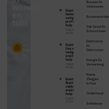
in
Bouwen En
wonen
Verbouwen
Elektricien
en
Helmond voor
Bouwmateriale
veilige en
tuin
professionele
hulp
Dak Gevel En
Augustus 6,
Schoorsteen
2026
Gastschrijver
Elektronica
Worden?
Elektricien
En
Oss voor
Registreer
Elektriciteit
veilige en
Nu
snelle
hulp
Energie En
Augustus 6,
Verwarming
2026
Kleine
Vliegjes
Elektricien
Watt voor
In Huis
vakkundige
elektrische
Onderhoud
hulp
Augustus 5,
2026
Schilderen