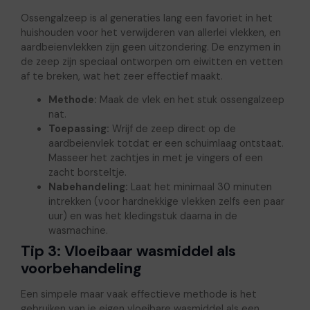
Ossengalzeep is al generaties lang een favoriet in het
huishouden voor het verwijderen van allerlei vlekken, en
aardbeienvlekken zijn geen uitzondering. De enzymen in
de zeep zijn speciaal ontworpen om eiwitten en vetten
af te breken, wat het zeer effectief maakt.
Methode:
Maak de vlek en het stuk ossengalzeep
nat.
Toepassing:
Wrijf de zeep direct op de
aardbeienvlek totdat er een schuimlaag ontstaat.
Masseer het zachtjes in met je vingers of een
zacht borsteltje.
Nabehandeling:
Laat het minimaal 30 minuten
intrekken (voor hardnekkige vlekken zelfs een paar
uur) en was het kledingstuk daarna in de
wasmachine.
Tip 3: Vloeibaar wasmiddel als
voorbehandeling
Een simpele maar vaak effectieve methode is het
gebruiken van je eigen vloeibare wasmiddel als een