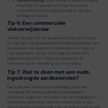
Nabehandeling:
Zodra de pasta droog en hard is,
borstel je het poeder eraf. Dep de restvlek
eventueel met een azijnoplossing en was het
kledingstuk daarna.
Tip 6: Een commerciële
vlekverwijderaar
Werken de huis-tuin-en-keukenmiddeltjes niet? Dan is
het tijd voor een gespecialiseerde vlekverwijderaar. Kies
een product dat specifiek is ontworpen voor fruit- of
rode wijnvlekken, omdat deze vaak dezelfde soort
pigmenten bevatten. Volg altijd nauwgezet de
instructies op de verpakking van het product.
Tip 7: Wat te doen met een oude,
ingedroogde aardbeienvlek?
Een oude vlek is een grotere uitdaging, maar niet
onmogelijk. De sleutel is geduld en een langere
inweektijd. Begin met het weken van het kledingstuk in
een emmer koud water met een scheut azijn of een
gespecialiseerd weekmiddel. Laat dit enkele uren of zelfs