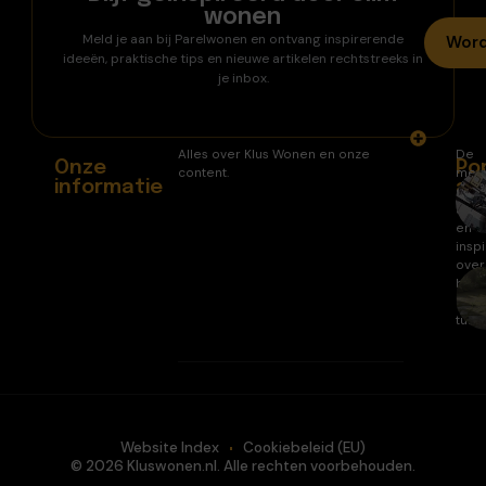
wonen
Meld je aan bij Parelwonen en ontvang inspirerende
Word
ideeën, praktische tips en nieuwe artikelen rechtstreeks in
je inbox.
Alles over Klus Wonen en onze
De
Onze
Po
content.
mee
informatie
ar
gele
arti
en
inspi
over
huis
en
tuin.
Website Index
Cookiebeleid (EU)
© 2026 Kluswonen.nl. Alle rechten voorbehouden.