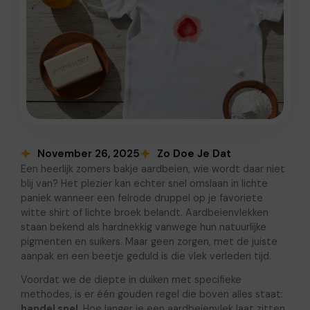
November 26, 2025
Zo Doe Je Dat
Een heerlijk zomers bakje aardbeien, wie wordt daar niet
blij van? Het plezier kan echter snel omslaan in lichte
paniek wanneer een felrode druppel op je favoriete
witte shirt of lichte broek belandt. Aardbeienvlekken
staan bekend als hardnekkig vanwege hun natuurlijke
pigmenten en suikers. Maar geen zorgen, met de juiste
aanpak en een beetje geduld is die vlek verleden tijd.
Voordat we de diepte in duiken met specifieke
methodes, is er één gouden regel die boven alles staat:
handel snel
. Hoe langer je een aardbeienvlek laat zitten,