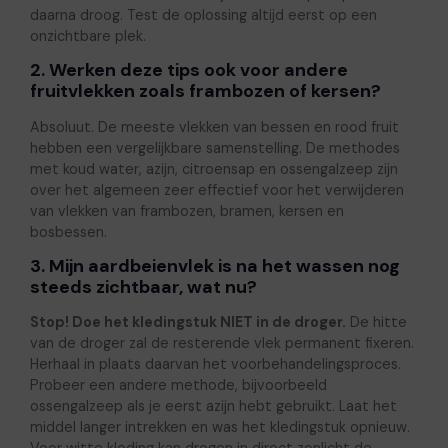
daarna droog. Test de oplossing altijd eerst op een
onzichtbare plek.
2. Werken deze tips ook voor andere
fruitvlekken zoals frambozen of kersen?
Absoluut. De meeste vlekken van bessen en rood fruit
hebben een vergelijkbare samenstelling. De methodes
met koud water, azijn, citroensap en ossengalzeep zijn
over het algemeen zeer effectief voor het verwijderen
van vlekken van frambozen, bramen, kersen en
bosbessen.
3. Mijn aardbeienvlek is na het wassen nog
steeds zichtbaar, wat nu?
Stop! Doe het kledingstuk NIET in de droger.
De hitte
van de droger zal de resterende vlek permanent fixeren.
Herhaal in plaats daarvan het voorbehandelingsproces.
Probeer een andere methode, bijvoorbeeld
ossengalzeep als je eerst azijn hebt gebruikt. Laat het
middel langer intrekken en was het kledingstuk opnieuw.
Voor witte kleding kan drogen in direct zonlicht de