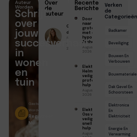
Auteur
Over
Recente
Verken
Worden
de
Berichten
de
Schrijf
auteur
Categorieë
Doorstromen
over
naar een
Geschreven
groter huis
Badkamer
jouw
door
met een
Sofia Mendes
hypotheek in
succesverhaal
Arnhem
● Juni 28,
Beveiliging
Augustus 7,
2025
in
2026
Bouwen En
wonen
Verbouwen
Elektricien
en
Helmond voor
Bouwmateriale
veilige en
tuin
professionele
hulp
Dak Gevel En
Augustus 6,
Schoorsteen
2026
Gastschrijver
Elektronica
Worden?
Elektricien
En
Oss voor
Registreer
Elektriciteit
veilige en
Nu
snelle
hulp
Energie En
Augustus 6,
Verwarming