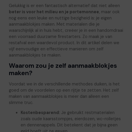
Gelukkig is er een fantastisch alternatief dat niet alleen
beter is voor het milieu en je portemonnee
, maar ook
nog eens een leuke en nuttige bezigheid is: je eigen
aanmaakblokjes maken. Met materialen die je
waarschijnlijk al in huis hebt, creëer je in een handomdraai
een voorraad duurzame firestarters. Zo maak je van
restafval een waardevol product. In dit artikel delen we
vijf eenvoudige en effectieve manieren om zelf
aanmaakblokjes te maken.
Waarom zou je zelf aanmaakblokjes
maken?
Voordat we in de verschillende methodes duiken, is het
goed om de voordelen op een rijtje te zetten. Het zelf
maken van aanmaakblokjes is meer dan alleen een
slimme truc.
Kostenbesparend:
Je gebruikt restmaterialen
zoals oude kaarsstompjes, eierdozen, wc-rolletjes
en dennenappels. Dit betekent dat je bijna geen
geld hoeft uit te geven.