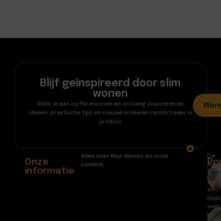
Blijf geïnspireerd door slim
wonen
Meld je aan bij Parelwonen en ontvang inspirerende
Word
ideeën, praktische tips en nieuwe artikelen rechtstreeks in
je inbox.
Alles over Klus Wonen en onze
De
Onze
Po
content.
mee
informatie
ar
gele
arti
en
inspi
over
huis