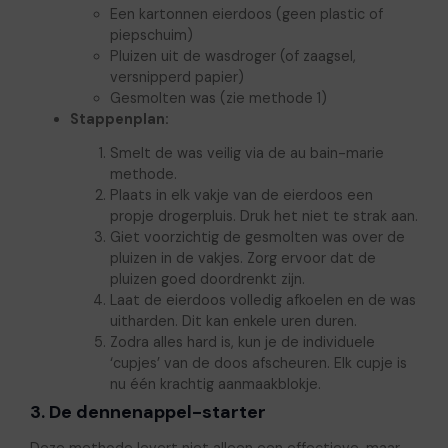
Een kartonnen eierdoos (geen plastic of
piepschuim)
Pluizen uit de wasdroger (of zaagsel,
versnipperd papier)
Gesmolten was (zie methode 1)
Stappenplan:
Smelt de was veilig via de au bain-marie
methode.
Plaats in elk vakje van de eierdoos een
propje drogerpluis. Druk het niet te strak aan.
Giet voorzichtig de gesmolten was over de
pluizen in de vakjes. Zorg ervoor dat de
pluizen goed doordrenkt zijn.
Laat de eierdoos volledig afkoelen en de was
uitharden. Dit kan enkele uren duren.
Zodra alles hard is, kun je de individuele
‘cupjes’ van de doos afscheuren. Elk cupje is
nu één krachtig aanmaakblokje.
3. De dennenappel-starter
Deze methode levert niet alleen een effectieve, maar