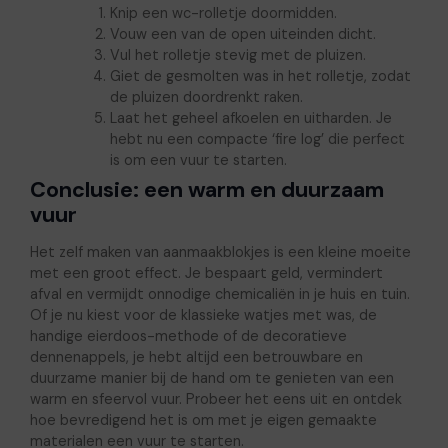
Knip een wc-rolletje doormidden.
Vouw een van de open uiteinden dicht.
Vul het rolletje stevig met de pluizen.
Giet de gesmolten was in het rolletje, zodat
de pluizen doordrenkt raken.
Laat het geheel afkoelen en uitharden. Je
hebt nu een compacte ‘fire log’ die perfect
is om een vuur te starten.
Conclusie: een warm en duurzaam
vuur
Het zelf maken van aanmaakblokjes is een kleine moeite
met een groot effect. Je bespaart geld, vermindert
afval en vermijdt onnodige chemicaliën in je huis en tuin.
Of je nu kiest voor de klassieke watjes met was, de
handige eierdoos-methode of de decoratieve
dennenappels, je hebt altijd een betrouwbare en
duurzame manier bij de hand om te genieten van een
warm en sfeervol vuur. Probeer het eens uit en ontdek
hoe bevredigend het is om met je eigen gemaakte
materialen een vuur te starten.