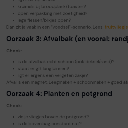
kruimels bij broodplank/toaster?
open verpakking met zoetigheid?
lege flessen/blikjes open?
Dan zit je vaak in een “voedsel”-scenario. Lees:
fruitvliegj
Oorzaak 3: Afvalbak (en vooral: rand
Check:
is de afvalbak echt schoon (ook deksel/rand)?
staat er gft lang binnen?
ligt er ergens een vergeten zakje?
Afval is een magnet. Leegmaken + schoonmaken + goed afs
Oorzaak 4: Planten en potgrond
Check:
zie je vliegjes boven de potgrond?
is de bovenlaag constant nat?