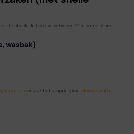
zaken (met snelle
n korte check. Je hebt vaak binnen 10 minuten al een
e, wasbak)
egjes in huis
en pak het stappenplan:
kleine zwarte