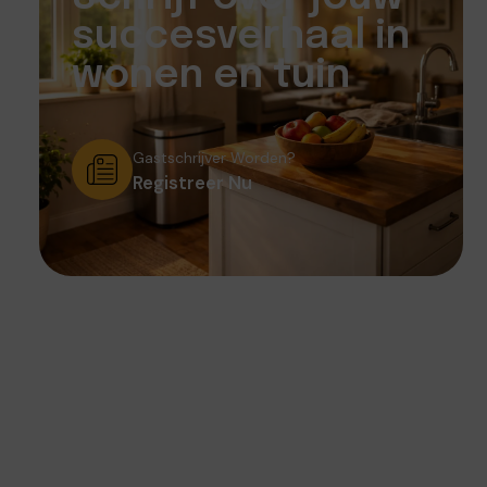
succesverhaal in
wonen en tuin
Gastschrijver Worden?
Registreer Nu