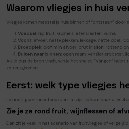
Waarom vliegjes in huis ve
Vliegjes komen meestal je huis binnen of “ontstaan” door 
Voedsel
: rijp fruit, kruimels, etensresten, vuilnis
Vocht
: afvoer, natte plekken, lekkage, natte doek, 
Broedplek
: biofilm in afvoer, prut in sifon, rottend 
Buiten naar binnen
: open raam, ventilatierooster, l
Als je dus de bron vindt, win je het snelst. “Vangen” help
ze terugkomen.
Eerst: welk type vliegjes h
Je hoeft geen insectenexpert te zijn. Je kunt vaak al veel a
Zie je ze rond fruit, wijnflessen of afv
Dan zit je vaak in het scenario van fruitvliegjes of vergel