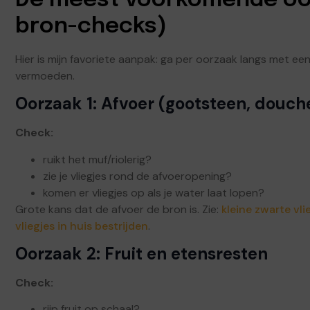
De meest voorkomende oor
bron-checks)
Hier is mijn favoriete aanpak: ga per oorzaak langs met ee
vermoeden.
Oorzaak 1: Afvoer (gootsteen, douch
Check:
ruikt het muf/riolerig?
zie je vliegjes rond de afvoeropening?
komen er vliegjes op als je water laat lopen?
Grote kans dat de afvoer de bron is. Zie:
kleine zwarte vli
vliegjes in huis bestrijden
.
Oorzaak 2: Fruit en etensresten
Check:
rijp fruit op schaal?