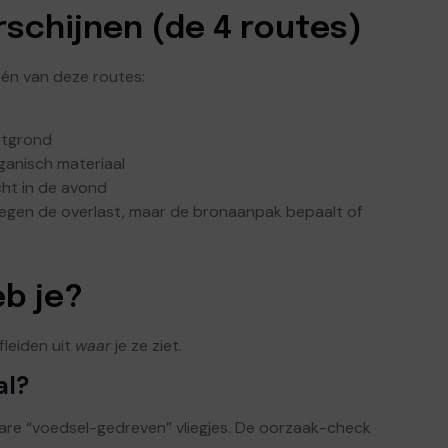
rschijnen (de 4 routes)
één van deze routes:
potgrond
organisch materiaal
icht in de avond
t tegen de overlast, maar de bronaanpak bepaalt of
eb je?
fleiden uit
waar
je ze ziet.
al?
ijkbare “voedsel-gedreven” vliegjes. De oorzaak-check