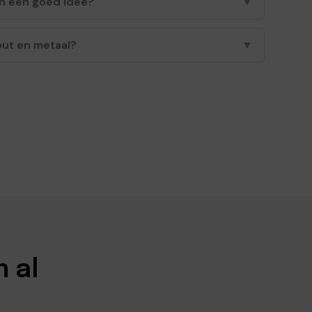
n een goed idee?
▼
out en metaal?
▼
n al