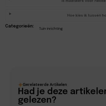
Is maatwerk voor hekke
Hoe kies ik tussen h
Categorieën:
Tuin inrichting
Gerelateerde Artikelen
Had je deze artikele
gelezen?