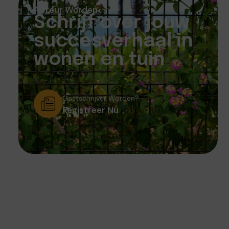
Auteur Worden
Schrijf over jouw
succesverhaal in
wonen en tuin
Gastschrijver Worden?
Registreer Nu