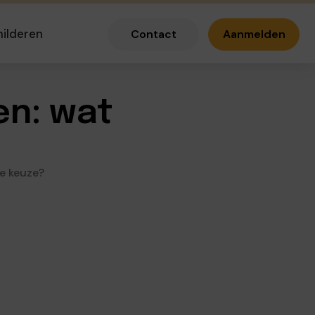
hilderen
Contact
Aanmelden
en: wat
te keuze?