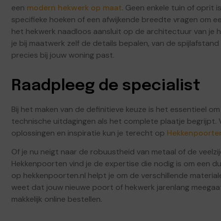
een
modern hekwerk op maat
. Geen enkele tuin of oprit 
specifieke hoeken of een afwijkende breedte vragen om e
het hekwerk naadloos aansluit op de architectuur van je h
je bij maatwerk zelf de details bepalen, van de spijlafstand 
precies bij jouw woning past.
Raadpleeg de specialist
Bij het maken van de definitieve keuze is het essentieel o
technische uitdagingen als het complete plaatje begrijpt
oplossingen en inspiratie kun je terecht op
Hekkenpoorten
Of je nu neigt naar de robuustheid van metaal of de veelzij
Hekkenpoorten vind je de expertise die nodig is om een du
op hekkenpoorten.nl helpt je om de verschillende materialen
weet dat jouw nieuwe poort of hekwerk jarenlang meegaat z
makkelijk online bestellen.