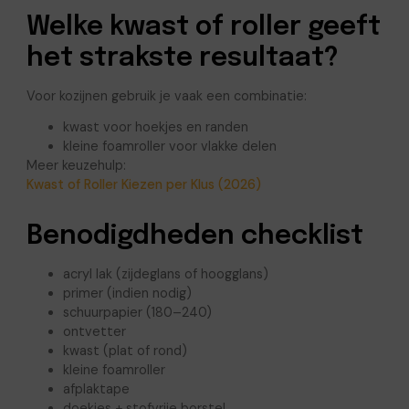
Welke kwast of roller geeft
het strakste resultaat?
Voor kozijnen gebruik je vaak een combinatie:
kwast voor hoekjes en randen
kleine foamroller voor vlakke delen
Meer keuzehulp:
Kwast of Roller Kiezen per Klus (2026)
Benodigdheden checklist
acryl lak (zijdeglans of hoogglans)
primer (indien nodig)
schuurpapier (180–240)
ontvetter
kwast (plat of rond)
kleine foamroller
afplaktape
doekjes + stofvrije borstel