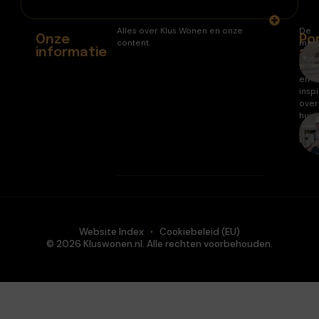
Alles over Klus Wonen en onze
De
Onze
Po
content.
mee
informatie
ar
gele
arti
en
inspi
over
huis
en
tuin.
Website Index
Cookiebeleid (EU)
© 2026 Kluswonen.nl. Alle rechten voorbehouden.