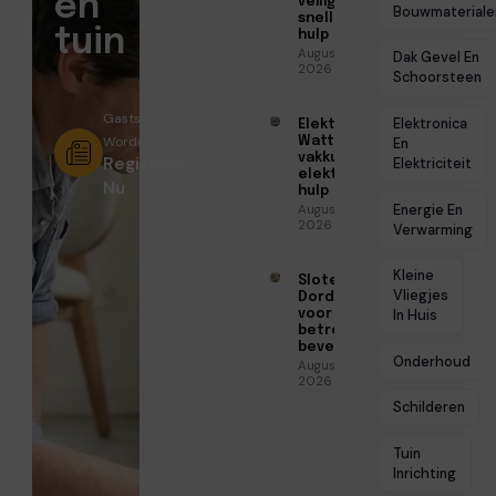
en
veilige en
Bouwmateriale
snelle
tuin
hulp
Augustus 6,
Dak Gevel En
2026
Schoorsteen
Gastschrijver
Elektronica
Elektricien
Worden?
Watt voor
En
vakkundige
Registreer
Elektriciteit
elektrische
Nu
hulp
Energie En
Augustus 5,
2026
Verwarming
Kleine
Slotenmaker
Vliegjes
Dordrecht
voor
In Huis
betrouwbare
beveiliging
Onderhoud
Augustus 3,
2026
Schilderen
Tuin
Inrichting