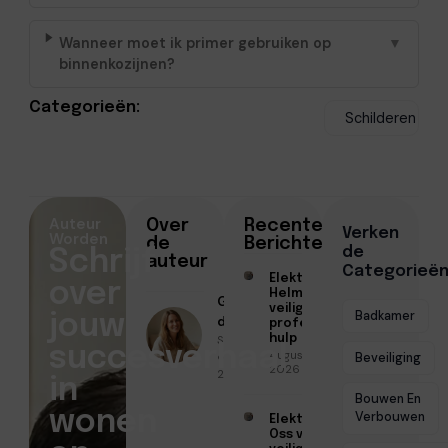
Wanneer moet ik primer gebruiken op
▼
binnenkozijnen?
Categorieën:
Schilderen
Auteur
Over
Recente
Verken
Worden
de
Berichten
de
Schrijf
auteur
Categorieë
Elektricien
over
Helmond voor
Geschreven
veilige en
Badkamer
jouw
door
professionele
Sofia Mendes
hulp
succesverhaal
Augustus 6,
● Februari 11,
Beveiliging
2026
2026
in
Bouwen En
wonen
Verbouwen
Elektricien
Oss voor