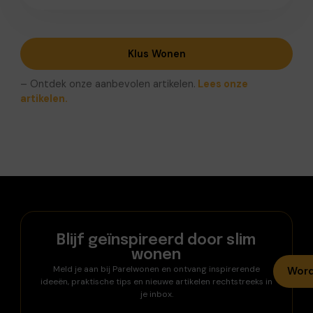
Klus Wonen
– Ontdek onze aanbevolen artikelen.
Lees onze
artikelen.
Blijf geïnspireerd door slim
wonen
Meld je aan bij Parelwonen en ontvang inspirerende
Word
ideeën, praktische tips en nieuwe artikelen rechtstreeks in
je inbox.