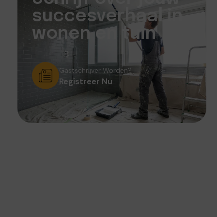
succesverhaal in
wonen en tuin
Gastschrijver Worden?
Registreer Nu