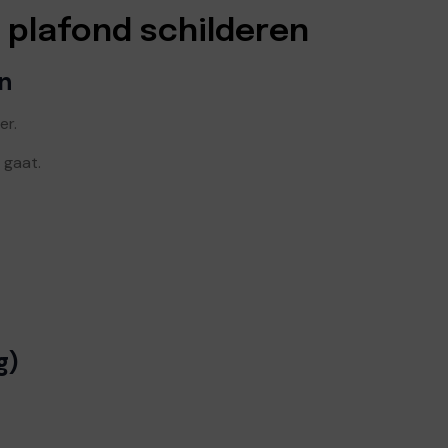
 plafond schilderen
en
er.
 gaat.
g)