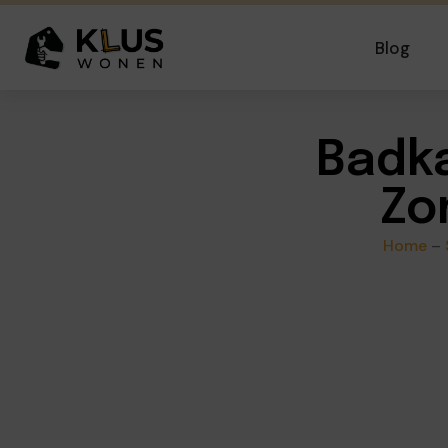
Blog
Badka
Zo
Home
–