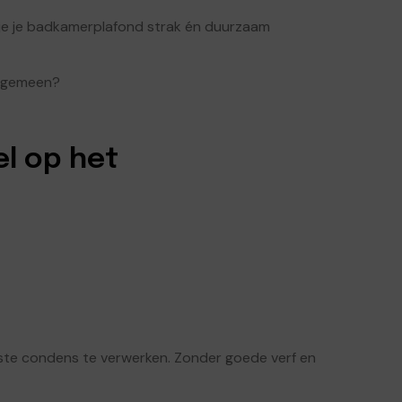
 je je badkamerplafond strak én duurzaam
algemeen?
l op het
este condens te verwerken. Zonder goede verf en