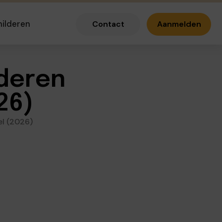
hilderen
Contact
Aanmelden
lderen
26)
l (2026)