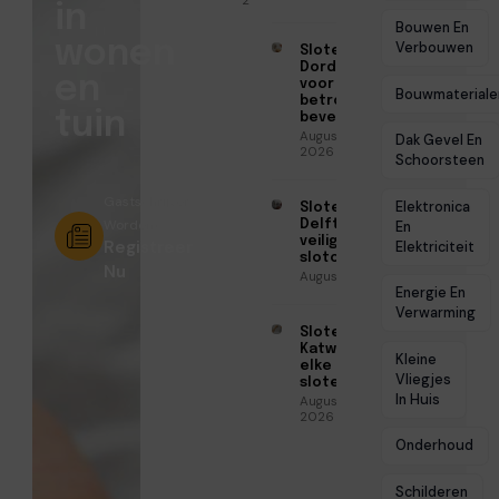
in
Bouwen En
wonen
Verbouwen
Slotenmaker
Dordrecht
en
voor
Bouwmateriale
betrouwbare
tuin
beveiliging
Augustus 3,
Dak Gevel En
2026
Schoorsteen
Gastschrijver
Elektronica
Slotenmaker
Worden?
Delft voor
En
veilige
Registreer
Elektriciteit
slotoplossingen
Nu
Augustus 3, 2026
Energie En
Verwarming
Slotenmaker
Katwijk voor
Kleine
elke
Vliegjes
slotenklus
In Huis
Augustus 3,
2026
Onderhoud
Schilderen