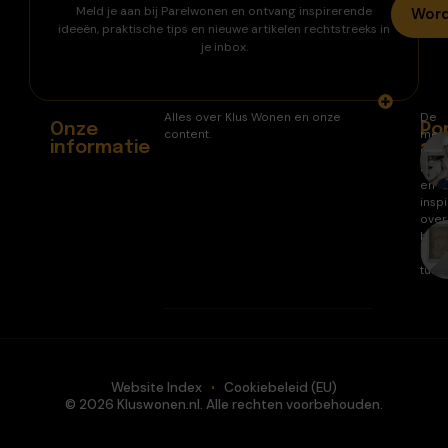
Meld je aan bij Parelwonen en ontvang inspirerende
Word
ideeën, praktische tips en nieuwe artikelen rechtstreeks in
je inbox.
Alles over Klus Wonen en onze
De
Onze
Po
content.
mee
informatie
ar
gele
arti
en
inspi
over
huis
en
tuin.
Website Index
Cookiebeleid (EU)
© 2026 Kluswonen.nl. Alle rechten voorbehouden.