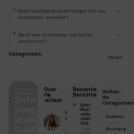
Welke beveiligingsverbeteringen kan een
▼
slotenmaker aanraden?
Werkt een slotenmaker ook buiten
▼
kantooruren?
Categorieën:
Wonen
Auteur
Over
Recente
Verken
Worden
de
Berichten
de
Schrijf
auteur
Categorieë
Elektricien
over
Watt voor
Geschreven
vakkundige
Badkamer
jouw
door
elektrische
Sofia Mendes
hulp
succesverhaal
Augustus 5,
● April 17,
Beveiliging
2026
2026