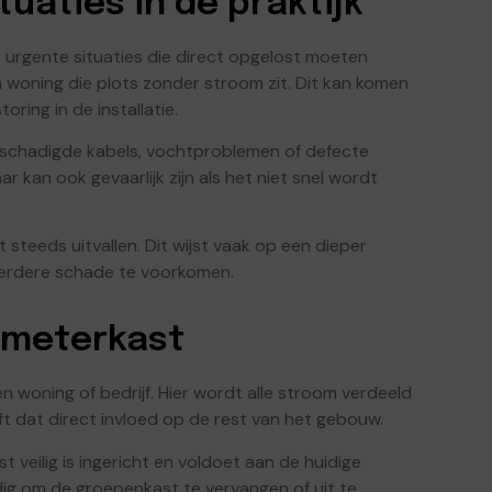
aties in de praktijk
t urgente situaties die direct opgelost moeten
woning die plots zonder stroom zit. Dit kan komen
ring in de installatie.
beschadigde kabels, vochtproblemen of defecte
r kan ook gevaarlijk zijn als het niet snel wordt
 steeds uitvallen. Dit wijst vaak op een dieper
erdere schade te voorkomen.
e meterkast
en woning of bedrijf. Hier wordt alle stroom verdeeld
eft dat direct invloed op de rest van het gebouw.
 veilig is ingericht en voldoet aan de huidige
dig om de groepenkast te vervangen of uit te