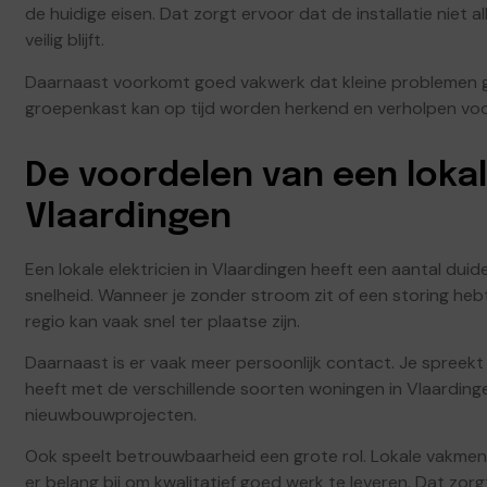
de huidige eisen. Dat zorgt ervoor dat de installatie nie
veilig blijft.
Daarnaast voorkomt goed vakwerk dat kleine problemen g
groepenkast kan op tijd worden herkend en verholpen voor
De voordelen van een lokal
Vlaardingen
Een lokale elektricien in Vlaardingen heeft een aantal duide
snelheid. Wanneer je zonder stroom zit of een storing hebt
regio kan vaak snel ter plaatse zijn.
Daarnaast is er vaak meer persoonlijk contact. Je spreekt
heeft met de verschillende soorten woningen in Vlaardin
nieuwbouwprojecten.
Ook speelt betrouwbaarheid een grote rol. Lokale vakme
er belang bij om kwalitatief goed werk te leveren. Dat zor