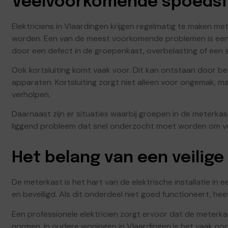
Veelvoorkomende spoedsitu
Elektriciens in Vlaardingen krijgen regelmatig te maken me
worden. Een van de meest voorkomende problemen is een 
door een defect in de groepenkast, overbelasting of een sto
Ook kortsluiting komt vaak voor. Dit kan ontstaan door 
apparaten. Kortsluiting zorgt niet alleen voor ongemak, maa
verholpen.
Daarnaast zijn er situaties waarbij groepen in de meterkast
liggend probleem dat snel onderzocht moet worden om v
Het belang van een veilig
De meterkast is het hart van de elektrische installatie in e
en beveiligd. Als dit onderdeel niet goed functioneert, he
Een professionele elektricien zorgt ervoor dat de meterkast
normen. In oudere woningen in Vlaardingen is het vaak no