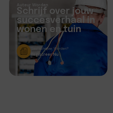
Auteur Worden
Schrijf over jouw
succesverhaal in
wonen en tuin
Gastschrijver Worden?
Registreer Nu