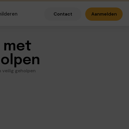
hilderen
Contact
Aanmelden
n met
holpen
n veilig geholpen