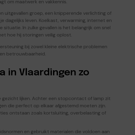
aagt om maatwerk en vakkennis.
 Een uitgevallen groep, een knipperende verlichting of
e dagelijks leven. Koelkast, verwarming, internet en
e situatie. In zulke gevallen is het belangrijk om snel
t hoe hij storingen veilig oplost.
ersteuning bij zowel kleine elektrische problemen
id en betrouwbaarheid.
a in Vlaardingen zo
e gezicht lijken. Achter een stopcontact of lamp zit
gen die perfect op elkaar afgestemd moeten zijn.
ies ontstaan zoals kortsluiting, overbelasting of
heidsnormen en gebruikt materialen die voldoen aan