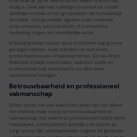
In de praktijk zijn er veel situaties waarin directe hulp
nodig is. Denk aan een volledige stroomuitval zonder
duidelijke oorzaak of een groepenkast die herhaaldelijk
doorslaat. Ook gevaarlijke signalen zoals vonkende
stopcontacten, een brandlucht of oververhitte
bedrading vragen om onmiddellijke actie.
In bedrijfspanden kunnen deze problemen nog grotere
gevolgen hebben, zoals stilstand van systemen,
productieprocessen of kassasystemen. Dit kan direct
financiële schade veroorzaken, waardoor snelle en
professionele hulp essentieel is om alles weer
operationeel te krijgen.
Betrouwbaarheid en professioneel
vakmanschap
Bij het kiezen van een elektricien draait het niet alleen
om snelheid, maar vooral om betrouwbaarheid en
vakmanschap. Een erkend en professioneel bedrijf werkt
transparant, communiceert duidelijk over kosten en
zorgt ervoor dat werkzaamheden volgens de geldende