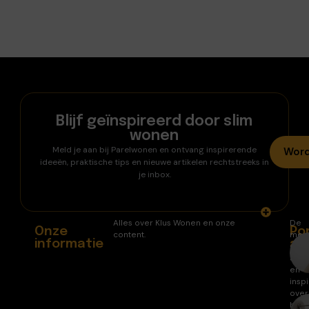
Blijf geïnspireerd door slim
wonen
Meld je aan bij Parelwonen en ontvang inspirerende
Word
ideeën, praktische tips en nieuwe artikelen rechtstreeks in
je inbox.
Alles over Klus Wonen en onze
De
Onze
Po
content.
mee
informatie
ar
gele
arti
en
inspi
over
huis