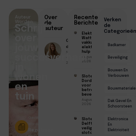
Auteur
Over
Recente
Verken
Worden
de
Berichten
de
Schrijf
auteur
Categorieë
Elektricien
over
Watt voor
Geschreven
vakkundige
Badkamer
jouw
door
elektrische
Sofia Mendes
hulp
succesverhaal
Augustus 5,
● Juni 10,
Beveiliging
2026
2026
in
Bouwen En
wonen
Verbouwen
Slotenmaker
Dordrecht
en
voor
Bouwmateriale
betrouwbare
tuin
beveiliging
Augustus 3,
Dak Gevel En
2026
Schoorsteen
Gastschrijver
Elektronica
Slotenmaker
Worden?
Delft voor
En
veilige
Registreer
Elektriciteit
slotoplossingen