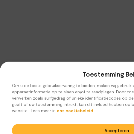
Toestemming Be
Om u de beste gebruikservaring te bieden, maken wij gebruik
apparaatinformatie op te slaan en/of te raadplegen. Door to
verwerken zoals surfgedrag of unieke identificatiecodes op d
geeft of uw toestemming intrekt, kan dit invloed hebben op 
website. Lees meer in
ons cookiebeleid
.
Accepteren