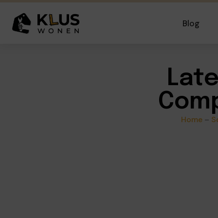
Blog
Late
Comp
Home
–
S