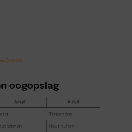
lan (2026)
één oogopslag
Acryl
Alkyd
ater
Terpentine
out binnen
Hout buiten