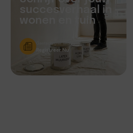
succesverhaal in
wonen en tuin
Gastschrijver Worden?
Registreer Nu