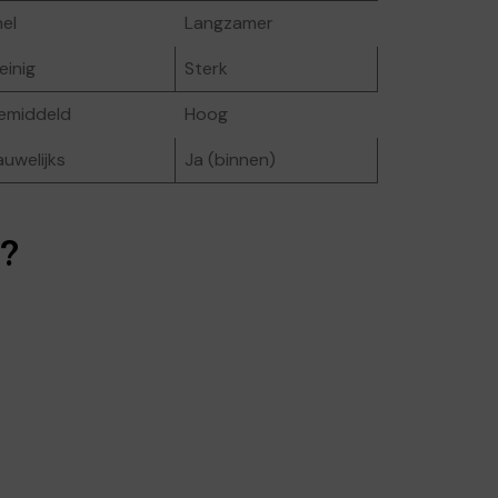
el
Langzamer
einig
Sterk
emiddeld
Hoog
uwelijks
Ja (binnen)
f?