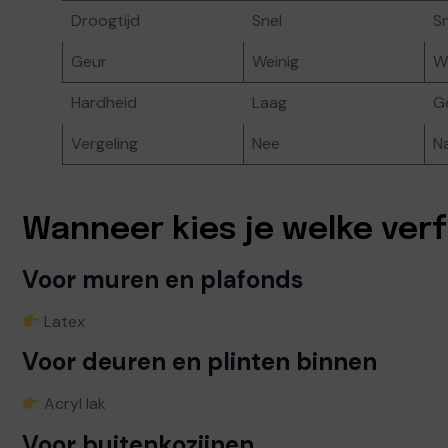
Droogtijd
Snel
Sn
Geur
Weinig
W
Hardheid
Laag
G
Vergeling
Nee
Na
Wanneer kies je welke ver
Voor muren en plafonds
Latex
Voor deuren en plinten binnen
Acryl lak
Voor buitenkozijnen