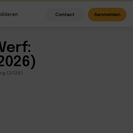
hilderen
Contact
Aanmelden
Verf:
2026)
king (2026)