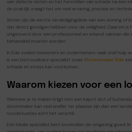
van defecte sloten en het herstellen van schade na een in
de praktijk vraagt het om veel ervaring, precisie en techni
Sloten zijn de eerste verdedigingslinie van een woning of 
dat direct gevolgen hebben voor de veiligheid. Daarom is
uitgevoerd door een professioneel en erkend vakman die w
behandeld moeten worden.
In Ede zoeken bewoners en ondernemers vaak snel hulp wa
is een betrouwbare specialist zoals
Slotenmaker Ede
ess
schade en stress kan voorkomen.
Waarom kiezen voor een lo
Wanneer je te maken krijgt met een kapot slot of buitensluit
slotenmaker kan veel sneller ter plaatse zijn dan een lande
noodsituaties echt het verschil.
Een lokale specialist kent bovendien de omgeving goed. In E
woningtypen, van oudere huizen tot moderne nieuwbouwwij