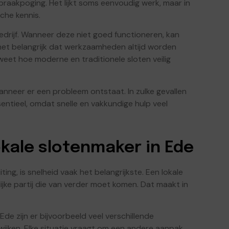
braakpoging. Het lijkt soms eenvoudig werk, maar in
sche kennis.
bedrijf. Wanneer deze niet goed functioneren, kan
 het belangrijk dat werkzaamheden altijd worden
eet hoe moderne en traditionele sloten veilig
nneer er een probleem ontstaat. In zulke gevallen
entieel, omdat snelle en vakkundige hulp veel
kale slotenmaker in Ede
ing, is snelheid vaak het belangrijkste. Een lokale
lijke partij die van verder moet komen. Dat maakt in
de zijn er bijvoorbeeld veel verschillende
ken. Elke situatie vraagt om een andere aanpak,