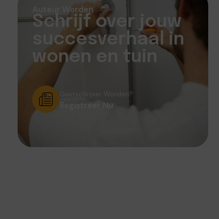
Auteur Worden
Schrijf over jouw
succesverhaal in
wonen en tuin
Gastschrijver Worden?
Registreer Nu