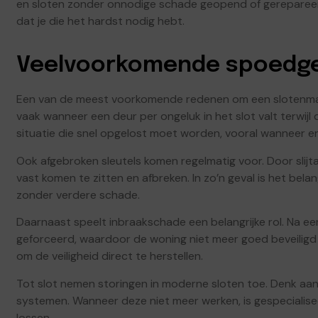
en sloten zonder onnodige schade geopend of gereparee
dat je die het hardst nodig hebt.
Veelvoorkomende spoedgev
Een van de meest voorkomende redenen om een slotenmaker 
vaak wanneer een deur per ongeluk in het slot valt terwijl 
situatie die snel opgelost moet worden, vooral wanneer er
Ook afgebroken sleutels komen regelmatig voor. Door slij
vast komen te zitten en afbreken. In zo’n geval is het bel
zonder verdere schade.
Daarnaast speelt inbraakschade een belangrijke rol. Na ee
geforceerd, waardoor de woning niet meer goed beveiligd is
om de veiligheid direct te herstellen.
Tot slot nemen storingen in moderne sloten toe. Denk aan c
systemen. Wanneer deze niet meer werken, is gespecialise
lossen.