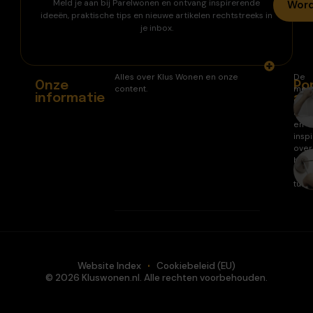
Meld je aan bij Parelwonen en ontvang inspirerende
Word
ideeën, praktische tips en nieuwe artikelen rechtstreeks in
je inbox.
Alles over Klus Wonen en onze
De
Onze
Po
content.
mee
informatie
ar
gele
arti
en
inspi
over
huis
en
tuin.
Website Index
Cookiebeleid (EU)
© 2026 Kluswonen.nl. Alle rechten voorbehouden.