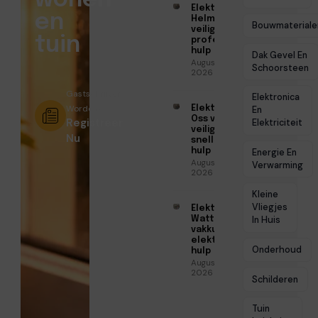
wonen
Elektricien
en
Helmond voor
Bouwmateriale
veilige en
tuin
professionele
hulp
Dak Gevel En
Augustus 6,
Schoorsteen
2026
Gastschrijver
Elektronica
Worden?
Elektricien
En
Oss voor
Registreer
Elektriciteit
veilige en
Nu
snelle
hulp
Energie En
Augustus 6,
Verwarming
2026
Kleine
Vliegjes
Elektricien
Watt voor
In Huis
vakkundige
elektrische
Onderhoud
hulp
Augustus 5,
2026
Schilderen
Tuin