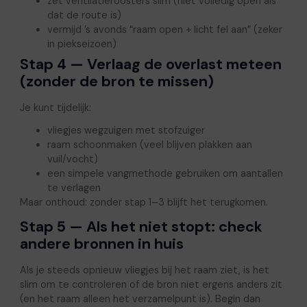
zet ventilatieroosters slim (niet volledig open als
dat de route is)
vermijd ’s avonds “raam open + licht fel aan” (zeker
in piekseizoen)
Stap 4 — Verlaag de overlast meteen
(zonder de bron te missen)
Je kunt tijdelijk:
vliegjes wegzuigen met stofzuiger
raam schoonmaken (veel blijven plakken aan
vuil/vocht)
een simpele vangmethode gebruiken om aantallen
te verlagen
Maar onthoud: zonder stap 1–3 blijft het terugkomen.
Stap 5 — Als het niet stopt: check
andere bronnen in huis
Als je steeds opnieuw vliegjes bij het raam ziet, is het
slim om te controleren of de bron niet ergens anders zit
(en het raam alleen het verzamelpunt is). Begin dan