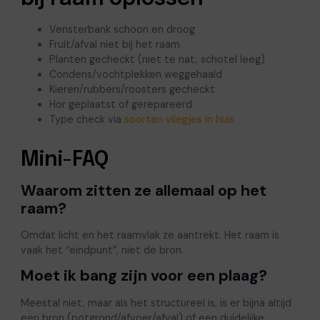
Vensterbank schoon en droog
Fruit/afval niet bij het raam
Planten gecheckt (niet te nat, schotel leeg)
Condens/vochtplekken weggehaald
Kieren/rubbers/roosters gecheckt
Hor geplaatst of gerepareerd
Type check via
soorten vliegjes in huis
Mini-FAQ
Waarom zitten ze allemaal op het
raam?
Omdat licht en het raamvlak ze aantrekt. Het raam is
vaak het “eindpunt”, niet de bron.
Moet ik bang zijn voor een plaag?
Meestal niet, maar als het structureel is, is er bijna altijd
een bron (potgrond/afvoer/afval) of een duidelijke