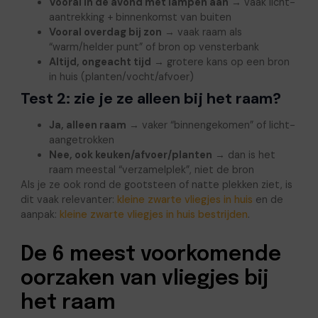
Vooral in de avond met lampen aan
→ vaak licht-
aantrekking + binnenkomst van buiten
Vooral overdag bij zon
→ vaak raam als
“warm/helder punt” of bron op vensterbank
Altijd, ongeacht tijd
→ grotere kans op een bron
in huis (planten/vocht/afvoer)
Test 2: zie je ze alleen bij het raam?
Ja, alleen raam
→ vaker “binnengekomen” of licht-
aangetrokken
Nee, ook keuken/afvoer/planten
→ dan is het
raam meestal “verzamelplek”, niet de bron
Als je ze ook rond de gootsteen of natte plekken ziet, is
dit vaak relevanter:
kleine zwarte vliegjes in huis
en de
aanpak:
kleine zwarte vliegjes in huis bestrijden
.
De 6 meest voorkomende
oorzaken van vliegjes bij
het raam