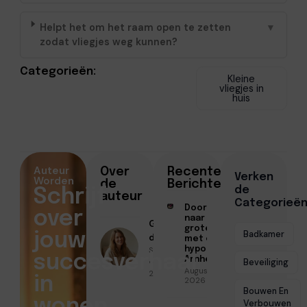
Helpt het om het raam open te zetten
▼
zodat vliegjes weg kunnen?
Categorieën:
Kleine
vliegjes in
huis
Auteur
Over
Recente
Verken
Worden
de
Berichten
de
Schrijf
auteur
Categorieë
Doorstromen
over
naar een
Geschreven
groter huis
Badkamer
jouw
door
met een
Sofia Mendes
hypotheek in
succesverhaal
Arnhem
● Januari 27,
Beveiliging
Augustus 7,
2026
in
2026
Bouwen En
Verbouwen