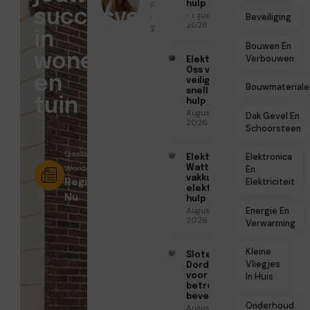
Sofia Mendes
hulp
succesverhaal
Augustus 6,
● Februari 12,
Beveiliging
2026
2026
in
Bouwen En
wonen
Verbouwen
Elektricien
Oss voor
en
veilige en
Bouwmateriale
snelle
tuin
hulp
Augustus 6,
Dak Gevel En
2026
Schoorsteen
Gastschrijver
Elektronica
Elektricien
Worden?
Watt voor
En
vakkundige
Registreer
Elektriciteit
elektrische
Nu
hulp
Energie En
Augustus 5,
2026
Verwarming
Kleine
Slotenmaker
Vliegjes
Dordrecht
voor
In Huis
betrouwbare
beveiliging
Onderhoud
Augustus 3,