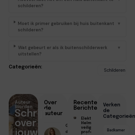
schilderen?
Moet ik primer gebruiken bij huis buitenkant
▼
schilderen?
Wat gebeurt er als ik buitenschilderwerk
▼
uitstellen?
Categorieën:
Schilderen
Auteur
Over
Recente
Verken
Worden
de
Berichten
de
Schrijf
auteur
Categorieë
Elektricien
over
Helmond voor
Geschreven
veilige en
Badkamer
jouw
door
professionele