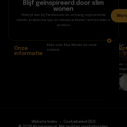
Blijf geïnspireerd door slim
wonen
Meld je aan bij Parelwonen en ontvang inspirerende
Word
ideeën, praktische tips en nieuwe artikelen rechtstreeks in
je inbox.
Alles over Klus Wonen en onze
De
Onze
Po
content.
mee
informatie
ar
gele
arti
en
inspi
over
huis
en
tuin.
Website Index
Cookiebeleid (EU)
© 2026 Kluswonen.nl. Alle rechten voorbehouden.