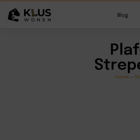
Blog
Pla
Strep
Home
–
Sc