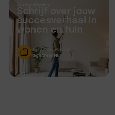
Auteur Worden
Schrijf over jouw
succesverhaal in
wonen en tuin
Gastschrijver Worden?
Registreer Nu