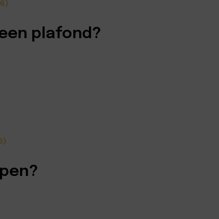
6)
 een plafond?
6)
epen?