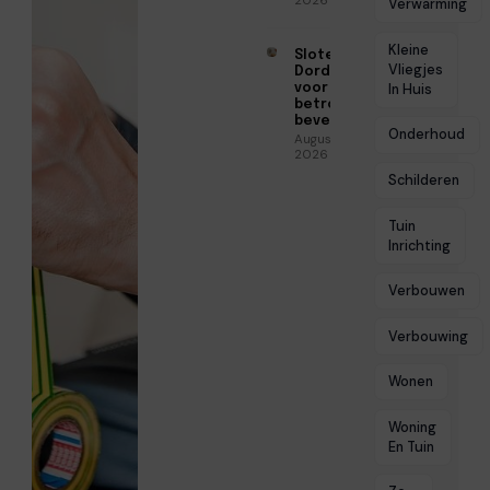
2026
Verwarming
Kleine
Slotenmaker
Vliegjes
Dordrecht
voor
In Huis
betrouwbare
beveiliging
Onderhoud
Augustus 3,
2026
Schilderen
Tuin
Inrichting
Verbouwen
Verbouwing
Wonen
Woning
En Tuin