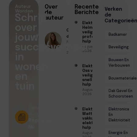
Auteur
Over
Recente
Verken
Worden
de
Berichten
de
Schrijf
auteur
Categorieë
Elektricien
over
Helmond voor
Geschreven
veilige en
Badkamer
jouw
door
professionele
Sofia Mendes
hulp
succesverhaal
Augustus 6,
● April 20,
Beveiliging
2026
2026
in
Bouwen En
wonen
Verbouwen
Elektricien
Oss voor
en
veilige en
Bouwmateriale
snelle
tuin
hulp
Augustus 6,
Dak Gevel En
2026
Schoorsteen
Gastschrijver
Elektronica
Elektricien
Worden?
Watt voor
En
vakkundige
Registreer
Elektriciteit
elektrische
Nu
hulp
Energie En
Augustus 5,