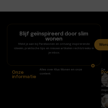
Blijf geïnspireerd door slim
wonen
Meld je aan bij Parelwonen en ontvang inspirerende
Word
ideeën, praktische tips en nieuwe artikelen rechtstreeks in
je inbox.
Alles over Klus Wonen en onze
De
Onze
Po
content.
mee
informatie
ar
gele
arti
en
inspi
over
huis
en
tuin.