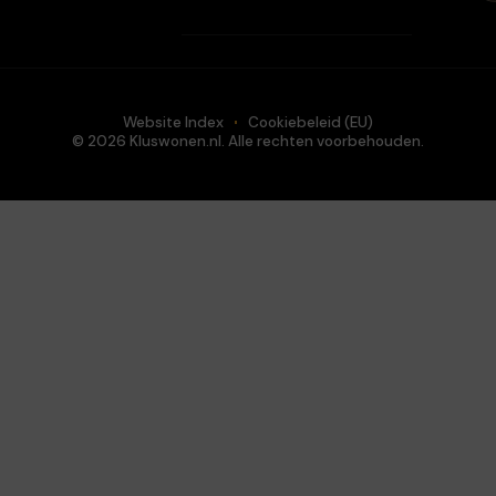
Website Index
Cookiebeleid (EU)
© 2026 Kluswonen.nl. Alle rechten voorbehouden.