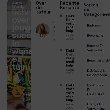
Auteur
Over
Recente
Verken
Worden
de
Berichten
de
Schrijf
auteur
Categorieë
Elektricien
over
Helmond voor
Geschreven
veilige en
Badkamer
jouw
door
professionele
Sofia Mendes
hulp
succesverhaal
Augustus 6,
● April 28,
Beveiliging
2026
2026
in
Bouwen En
wonen
Verbouwen
Elektricien
Oss voor
en
veilige en
Bouwmateriale
snelle
tuin
hulp
Augustus 6,
Dak Gevel En
2026
Schoorsteen
Gastschrijver
Elektronica
Elektricien
Worden?
Watt voor
En
vakkundige
Registreer
Elektriciteit
elektrische
Nu
hulp
Energie En
Augustus 5,
2026
Verwarming