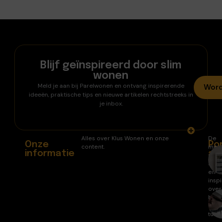
Blijf geïnspireerd door slim
wonen
Meld je aan bij Parelwonen en ontvang inspirerende
Word
ideeën, praktische tips en nieuwe artikelen rechtstreeks in
je inbox.
Alles over Klus Wonen en onze
De
Onze
Po
content.
mee
informatie
ar
gele
arti
en
inspi
over
huis
en
tuin.