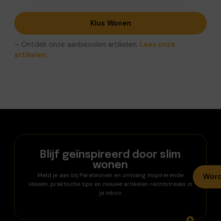
Klus Wonen
– Ontdek onze aanbevolen artikelen.
Lees onze
artikelen.
Blijf geïnspireerd door slim
wonen
Meld je aan bij Parelwonen en ontvang inspirerende
Word
ideeën, praktische tips en nieuwe artikelen rechtstreeks in
je inbox.