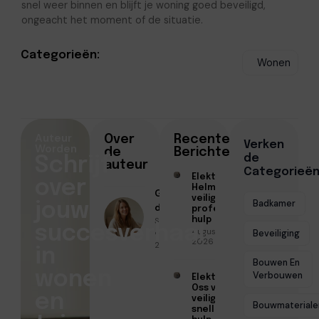
snel weer binnen en blijft je woning goed beveiligd,
ongeacht het moment of de situatie.
Categorieën:
Wonen
Auteur
Over
Recente
Verken
Worden
de
Berichten
de
Schrijf
auteur
Categorieë
Elektricien
over
Helmond voor
Geschreven
veilige en
Badkamer
jouw
door
professionele
Sofia Mendes
hulp
succesverhaal
Augustus 6,
● Juni 30,
Beveiliging
2026
2026
in
Bouwen En
wonen
Verbouwen
Elektricien
Oss voor
en
veilige en
Bouwmateriale
snelle