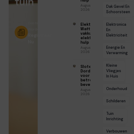
tuin
hulp
Augustus 6,
Dak Gevel En
2026
Schoorsteen
Gastschrijver
Elektronica
Elektricien
Worden?
Watt voor
En
vakkundige
Registreer
Elektriciteit
elektrische
Nu
hulp
Energie En
Augustus 5,
2026
Verwarming
Kleine
Slotenmaker
Vliegjes
Dordrecht
voor
In Huis
betrouwbare
beveiliging
Onderhoud
Augustus 3,
2026
Schilderen
Tuin
Inrichting
Verbouwen