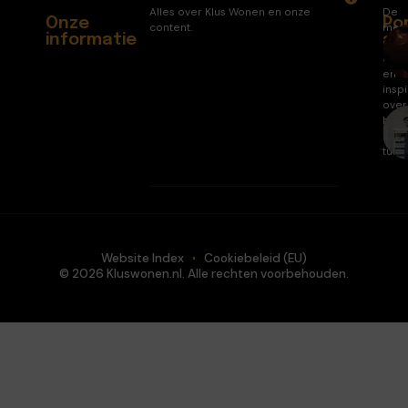
Alles over Klus Wonen en onze
De
Onze
Po
content.
mee
informatie
ar
gele
arti
en
inspi
over
huis
en
tuin.
Website Index
Cookiebeleid (EU)
© 2026 Kluswonen.nl. Alle rechten voorbehouden.