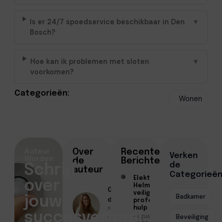
Is er 24/7 spoedservice beschikbaar in Den
▼
Bosch?
Hoe kan ik problemen met sloten
▼
voorkomen?
Categorieën:
Wonen
Auteur
Over
Recente
Verken
Worden
de
Berichten
de
Schrijf
auteur
Categorieë
Elektricien
over
Helmond voor
Geschreven
veilige en
Badkamer
jouw
door
professionele
Sofia Mendes
hulp
succesverhaal
Augustus 6,
● April 22,
Beveiliging