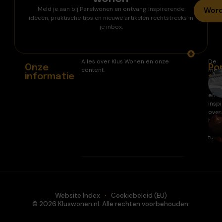
Meld je aan bij Parelwonen en ontvang inspirerende
Word
ideeën, praktische tips en nieuwe artikelen rechtstreeks in
je inbox.
Alles over Klus Wonen en onze
De
Onze
Po
content.
mee
informatie
ar
gele
arti
en
inspi
over
huis
en
tuin.
Website Index
Cookiebeleid (EU)
© 2026 Kluswonen.nl. Alle rechten voorbehouden.