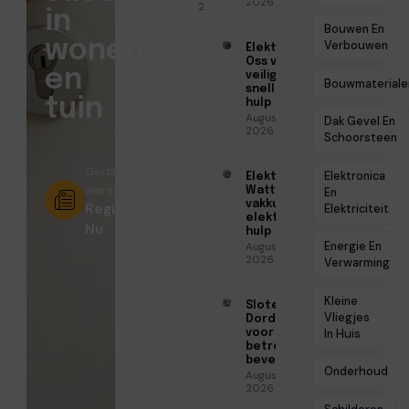
2026
2026
in
Bouwen En
wonen
Verbouwen
Elektricien
Oss voor
en
veilige en
Bouwmateriale
snelle
tuin
hulp
Augustus 6,
Dak Gevel En
2026
Schoorsteen
Gastschrijver
Elektronica
Elektricien
Worden?
Watt voor
En
vakkundige
Registreer
Elektriciteit
elektrische
Nu
hulp
Energie En
Augustus 5,
2026
Verwarming
Kleine
Slotenmaker
Vliegjes
Dordrecht
voor
In Huis
betrouwbare
beveiliging
Onderhoud
Augustus 3,
2026