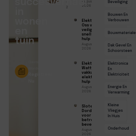
succesverhaal
Augustus 6,
● April 21,
Beveiliging
2026
2026
in
Bouwen En
wonen
Verbouwen
Elektricien
Oss voor
en
veilige en
Bouwmateriale
snelle
tuin
hulp
Augustus 6,
Dak Gevel En
2026
Schoorsteen
Gastschrijver
Elektronica
Elektricien
Worden?
Watt voor
En
vakkundige
Registreer
Elektriciteit
elektrische
Nu
hulp
Energie En
Augustus 5,
2026
Verwarming
Kleine
Slotenmaker
Vliegjes
Dordrecht
voor
In Huis
betrouwbare
beveiliging
Onderhoud
Augustus 3,
2026