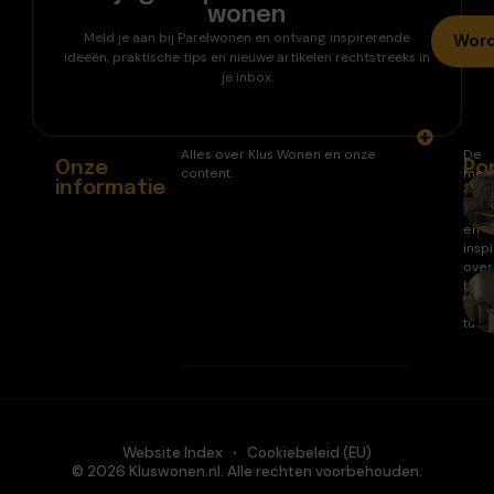
wonen
Meld je aan bij Parelwonen en ontvang inspirerende
Word
ideeën, praktische tips en nieuwe artikelen rechtstreeks in
je inbox.
Alles over Klus Wonen en onze
De
Onze
Po
content.
mee
informatie
ar
gele
arti
en
inspi
over
huis
en
tuin.
Website Index
Cookiebeleid (EU)
© 2026 Kluswonen.nl. Alle rechten voorbehouden.