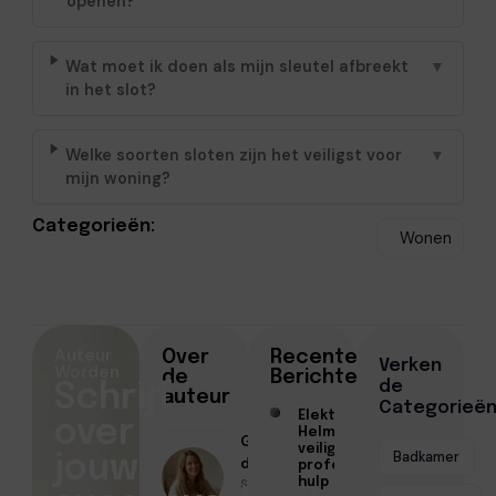
openen?
Wat moet ik doen als mijn sleutel afbreekt
▼
in het slot?
Welke soorten sloten zijn het veiligst voor
▼
mijn woning?
Categorieën:
Wonen
Auteur
Over
Recente
Verken
Worden
de
Berichten
de
Schrijf
auteur
Categorieë
Elektricien
over
Helmond voor
Geschreven
veilige en
Badkamer
jouw
door
professionele
Sofia Mendes
hulp