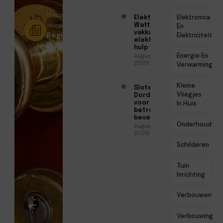
Gastschrijver
Elektronica
Elektricien
Worden?
Watt voor
En
vakkundige
Registreer
Elektriciteit
elektrische
Nu
hulp
Energie En
Augustus 5,
2026
Verwarming
Kleine
Slotenmaker
Vliegjes
Dordrecht
voor
In Huis
betrouwbare
beveiliging
Onderhoud
Augustus 3,
2026
Schilderen
Tuin
Inrichting
Verbouwen
Verbouwing