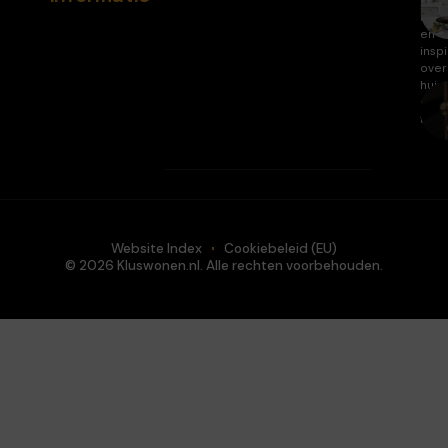
arti
en
inspi
over
huis
en
tuin.
Website Index
Cookiebeleid (EU)
© 2026 Kluswonen.nl. Alle rechten voorbehouden.