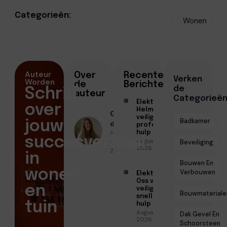
Categorieën:
Wonen
Auteur
Over
Recente
Verken
Worden
de
Berichten
de
Schrijf
auteur
Categorieë
Elektricien
over
Helmond voor
Geschreven
veilige en
Badkamer
jouw
door
professionele
Sofia Mendes
hulp
succesverhaal
Augustus 6,
● Juni 19,
Beveiliging
2026
2026
in
Bouwen En
wonen
Verbouwen
Elektricien
Oss voor
en
veilige en
Bouwmateriale
snelle
tuin
hulp
Augustus 6,
Dak Gevel En
2026
Schoorsteen