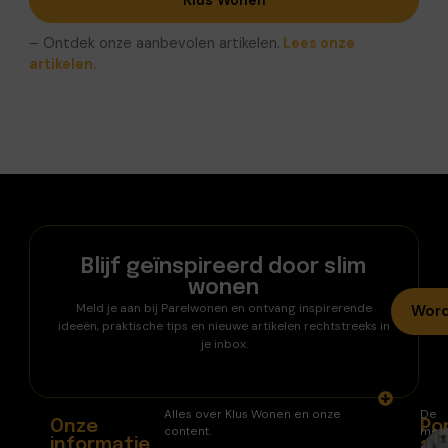
Klus Wonen
– Ontdek onze aanbevolen artikelen.
Lees onze
artikelen.
Blijf geïnspireerd door slim
wonen
Meld je aan bij Parelwonen en ontvang inspirerende
Word
ideeën, praktische tips en nieuwe artikelen rechtstreeks in
je inbox.
Alles over Klus Wonen en onze
De
Onze
Po
content.
mee
informatie
ar
gele