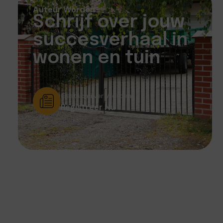
Auteur Worden
Schrijf over jouw
succesverhaal in
wonen en tuin
Gastschrijver Worden?
Registreer Nu