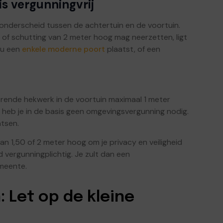
is vergunningvrij
nderscheid tussen de achtertuin en de voortuin.
 of schutting van 2 meter hoog mag neerzetten, ligt
nu een
enkele moderne poort
plaatst, of een
orende hekwerk in de voortuin maximaal 1 meter
 heb je in de basis geen omgevingsvergunning nodig.
atsen.
van 1,50 of 2 meter hoog om je privacy en veiligheid
d vergunningplichtig. Je zult dan een
meente.
: Let op de kleine