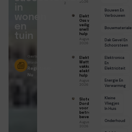
2026
2026
in
Bouwen En
wonen
Verbouwen
Elektricien
Oss voor
en
veilige en
Bouwmateriale
snelle
tuin
hulp
Augustus 6,
Dak Gevel En
2026
Schoorsteen
Gastschrijver
Elektronica
Elektricien
Worden?
Watt voor
En
vakkundige
Registreer
Elektriciteit
elektrische
Nu
hulp
Energie En
Augustus 5,
2026
Verwarming
Kleine
Slotenmaker
Vliegjes
Dordrecht
voor
In Huis
betrouwbare
beveiliging
Onderhoud
Augustus 3,
2026