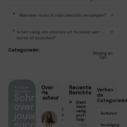
Wanneer moet ik mijn sleutels vervangen?
▼
Is het veilig om sleutels uit te lenen aan
▼
buren of vrienden?
Categorieën:
Woning en
Tuin
Auteur
Over
Recente
Verken
Worden
de
Berichten
de
Schrijf
auteur
Categorieë
Elektricien
over
Helmond voor
Geschreven
veilige en
Badkamer
jouw
door
professionele
Sofia Mendes
hulp
succesverhaal
Augustus 6,
● April 20,
Beveiliging