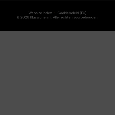
Website Index
Cookiebeleid (EU)
© 2026 Kluswonen.nl. Alle rechten voorbehouden.