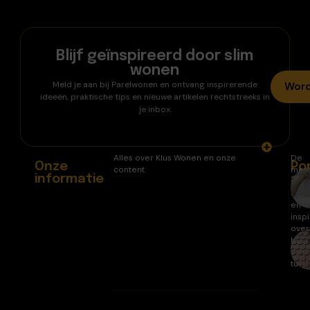
Blijf geïnspireerd door slim
wonen
Meld je aan bij Parelwonen en ontvang inspirerende
Word
ideeën, praktische tips en nieuwe artikelen rechtstreeks in
je inbox.
Alles over Klus Wonen en onze
De
Onze
Po
content.
mee
informatie
ar
gele
arti
en
inspi
over
huis
en
tuin.