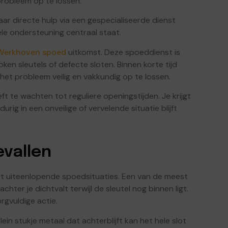
robleem op te lossen.
ar directe hulp via een gespecialiseerde dienst
ele ondersteuning centraal staat.
Werkhoven spoed
uitkomst. Deze spoeddienst is
ken sleutels of defecte sloten. Binnen korte tijd
et probleem veilig en vakkundig op te lossen.
ft te wachten tot reguliere openingstijden. Je krijgt
rig in een onveilige of vervelende situatie blijft
vallen
et uiteenlopende spoedsituaties. Een van de meest
hter je dichtvalt terwijl de sleutel nog binnen ligt.
rgvuldige actie.
ein stukje metaal dat achterblijft kan het hele slot