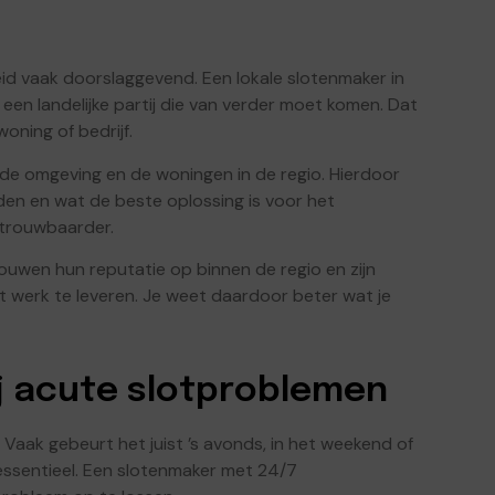
eid vaak doorslaggevend. Een lokale slotenmaker in
een landelijke partij die van verder moet komen. Dat
oning of bedrijf.
n de omgeving en de woningen in de regio. Hierdoor
rden en wat de beste oplossing is voor het
etrouwbaarder.
uwen hun reputatie op binnen de regio en zijn
 werk te leveren. Je weet daardoor beter wat je
ij acute slotproblemen
aak gebeurt het juist ’s avonds, in het weekend of
 essentieel. Een slotenmaker met 24/7