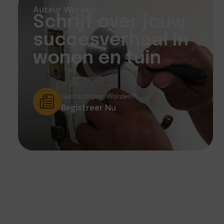
Auteur Worden
Schrijf over jouw
succesverhaal in
wonen en tuin
Gastschrijver Worden?
Registreer Nu