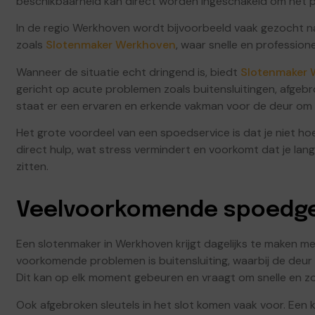
beschikbaarheid kan direct worden ingeschakeld om het p
In de regio Werkhoven wordt bijvoorbeeld vaak gezocht na
zoals
Slotenmaker Werkhoven
, waar snelle en profession
Wanneer de situatie echt dringend is, biedt
Slotenmaker 
gericht op acute problemen zoals buitensluitingen, afgebro
staat er een ervaren en erkende vakman voor de deur om h
Het grote voordeel van een spoedservice is dat je niet hoe
direct hulp, wat stress vermindert en voorkomt dat je langdu
zitten.
Veelvoorkomende spoedge
Een slotenmaker in Werkhoven krijgt dagelijks te maken m
voorkomende problemen is buitensluiting, waarbij de deur ac
Dit kan op elk moment gebeuren en vraagt om snelle en zo
Ook afgebroken sleutels in het slot komen vaak voor. Een kl