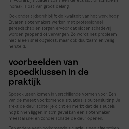
is. Vooral bij situaties zoals een defect slot of schade na
inbraak is dat van groot belang.
Ook onder tijdsdruk blijft de kwaliteit van het werk hoog.
Ervaren slotenmakers werken met professioneel
gereedschap en zorgen ervoor dat sloten schadevrij
worden geopend of vervangen. Zo wordt het probleem
niet alleen snel opgelost, maar ook duurzaam en veilig
hersteld.
voorbeelden van
spoedklussen in de
praktijk
Spoedklussen komen in verschillende vormen voor. Een
van de meest voorkomende situaties is buitensluiting. Je
trekt de deur achter je dicht en merkt dat de sleutels
nog binnen liggen. In zo’n geval kan een slotenmaker
meestal snel en zonder schade de deur openen.
Een andere veelvoorkomende situatie is een afgebroken