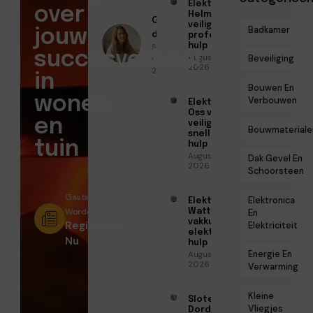
Elektricien
over
Helmond voor
Geschreven
veilige en
Badkamer
jouw
door
professionele
Sofia Mendes
hulp
succesverhaal
Augustus 6,
● April 13,
Beveiliging
2026
2026
in
Bouwen En
wonen
Verbouwen
Elektricien
Oss voor
en
veilige en
Bouwmateriale
snelle
tuin
hulp
Augustus 6,
Dak Gevel En
2026
Schoorsteen
Gastschrijver
Elektronica
Elektricien
Worden?
Watt voor
En
vakkundige
Registreer
Elektriciteit
elektrische
Nu
hulp
Energie En
Augustus 5,
2026
Verwarming
Kleine
Slotenmaker
Vliegjes
Dordrecht