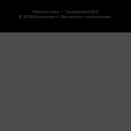
Website Index
Cookiebeleid (EU)
© 2026 Kluswonen.nl. Alle rechten voorbehouden.