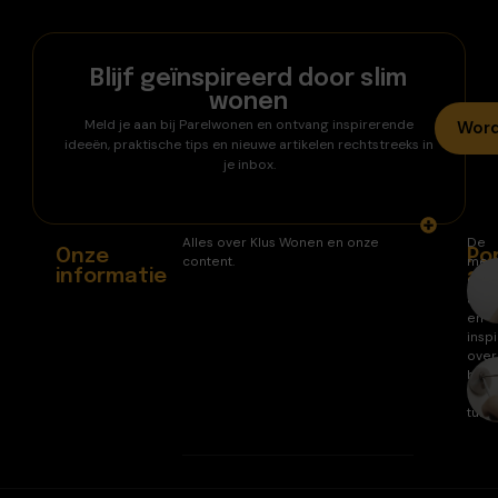
Blijf geïnspireerd door slim
wonen
Meld je aan bij Parelwonen en ontvang inspirerende
Word
ideeën, praktische tips en nieuwe artikelen rechtstreeks in
je inbox.
Alles over Klus Wonen en onze
De
Onze
Po
content.
mee
informatie
ar
gele
arti
en
inspi
over
huis
en
tuin.