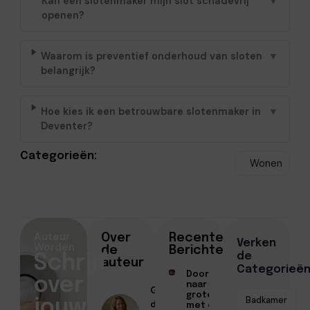
Kan een slotenmaker mijn slot schadevrij
▼
openen?
Waarom is preventief onderhoud van sloten
▼
belangrijk?
Hoe kies ik een betrouwbare slotenmaker in
▼
Deventer?
Categorieën:
Wonen
Auteur
Over
Recente
Verken
Worden
de
Berichten
de
Schrijf
auteur
Categorieë
Doorstromen
over
naar een
Geschreven
groter huis
Badkamer
jouw
door
met een