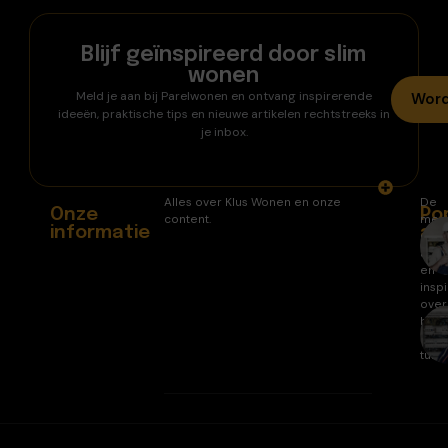
Blijf geïnspireerd door slim
wonen
Meld je aan bij Parelwonen en ontvang inspirerende
Word
ideeën, praktische tips en nieuwe artikelen rechtstreeks in
je inbox.
Alles over Klus Wonen en onze
De
Onze
Po
content.
mee
informatie
ar
gele
arti
en
inspi
over
huis
en
tuin.