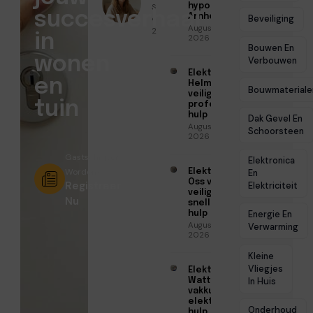
Sofia Mendes
hypotheek in
succesverhaal
Arnhem
● April 22,
Beveiliging
Augustus 7,
2026
in
2026
Bouwen En
wonen
Verbouwen
Elektricien
en
Helmond voor
Bouwmateriale
veilige en
tuin
professionele
hulp
Dak Gevel En
Augustus 6,
Schoorsteen
2026
Gastschrijver
Elektronica
Worden?
Elektricien
En
Oss voor
Registreer
Elektriciteit
veilige en
Nu
snelle
hulp
Energie En
Augustus 6,
Verwarming
2026
Kleine
Vliegjes
Elektricien
Watt voor
In Huis
vakkundige
elektrische
Onderhoud
hulp