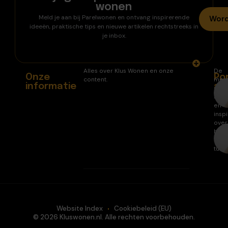
wonen
Meld je aan bij Parelwonen en ontvang inspirerende
Word
ideeën, praktische tips en nieuwe artikelen rechtstreeks in
je inbox.
Alles over Klus Wonen en onze
De
Onze
Po
content.
mee
informatie
ar
gele
arti
en
inspi
over
huis
en
tuin.
Website Index
Cookiebeleid (EU)
© 2026 Kluswonen.nl. Alle rechten voorbehouden.