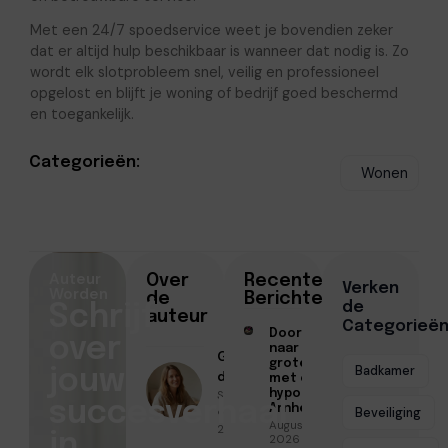
Met een 24/7 spoedservice weet je bovendien zeker
dat er altijd hulp beschikbaar is wanneer dat nodig is. Zo
wordt elk slotprobleem snel, veilig en professioneel
opgelost en blijft je woning of bedrijf goed beschermd
en toegankelijk.
Categorieën:
Wonen
Auteur
Over
Recente
Verken
Worden
de
Berichten
de
Schrijf
auteur
Categorieë
Doorstromen
over
naar een
Geschreven
groter huis
Badkamer
jouw
door
met een
Sofia Mendes
hypotheek in
succesverhaal
Arnhem
● Juni 29,
Beveiliging
Augustus 7,
2026
in
2026