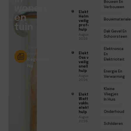
Bouwen En
wonen
Verbouwen
Elektricien
en
Helmond voor
Bouwmateriale
veilige en
tuin
professionele
hulp
Dak Gevel En
Augustus 6,
Schoorsteen
2026
Gastschrijver
Elektronica
Worden?
Elektricien
En
Oss voor
Registreer
Elektriciteit
veilige en
Nu
snelle
hulp
Energie En
Augustus 6,
Verwarming
2026
Kleine
Vliegjes
Elektricien
Watt voor
In Huis
vakkundige
elektrische
Onderhoud
hulp
Augustus 5,
2026
Schilderen