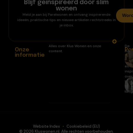
Blijf geïnspireerd door slim
wonen
Meld je aan bij Parelwonen en ontvang inspirerende
Word
ideeën, praktische tips en nieuwe artikelen rechtstreeks in
je inbox.
Alles over Klus Wonen en onze
De
Onze
Po
content.
mee
informatie
ar
gele
arti
en
inspi
over
huis
en
tuin.
Website Index
Cookiebeleid (EU)
© 2026 Kluswonen.nl. Alle rechten voorbehouden.