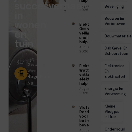
Sofia Mendes
hulp
succesverhaal
Augustus 6,
● Juni 23,
Beveiliging
2026
2026
in
Bouwen En
wonen
Verbouwen
Elektricien
Oss voor
en
veilige en
Bouwmateriale
snelle
tuin
hulp
Augustus 6,
Dak Gevel En
2026
Schoorsteen
Gastschrijver
Elektronica
Elektricien
Worden?
Watt voor
En
vakkundige
Registreer
Elektriciteit
elektrische
Nu
hulp
Energie En
Augustus 5,
2026
Verwarming
Kleine
Slotenmaker
Vliegjes
Dordrecht
voor
In Huis
betrouwbare
beveiliging
Onderhoud
Augustus 3,