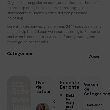
Of je nu buitengesloten bent, een defect slot hebt of
direct hulp nodig hebt na een inbraakpoging: een
slotenmaker in Boekel biedt altijd een passende
oplossing.
Dankzij lokale aanwezigheid en een 24/7 spoedservice is
er snel hulp beschikbaar wanneer dat nodig is. Zo ben je
snel weer binnen en is je woning of bedrijf weer goed
beveiligd en toegankelijk.
Categorieën:
Wonen
Auteur
Over
Recente
Verken
Worden
de
Berichten
de
Schrijf
auteur
Categorieë
Elektricien
over
Helmond voor
Geschreven
veilige en
Badkamer
jouw
door
professionele