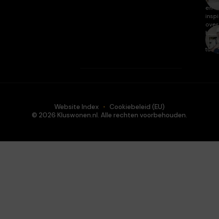
en
inspi
over
huis
en
tuin.
Website Index
Cookiebeleid (EU)
© 2026 Kluswonen.nl. Alle rechten voorbehouden.