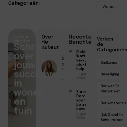
Categorieën:
Wonen
Auteur
Over
Recente
Verken
Worden
de
Berichten
de
Schrijf
auteur
Categorieë
Elektricien
over
Watt voor
Geschreven
vakkundige
Badkamer
jouw
door
elektrische
Sofia Mendes
hulp
succesverhaal
Augustus 5,
● April 1,
Beveiliging
2026
2026
in
Bouwen En
wonen
Verbouwen
Slotenmaker
Dordrecht
en
voor
Bouwmateriale
betrouwbare
tuin
beveiliging
Augustus 3,
Dak Gevel En
2026
Schoorsteen