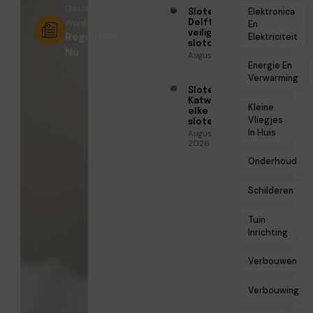
Gastschrijver
Elektronica
Slotenmaker
Worden?
Delft voor
En
veilige
Registreer
Elektriciteit
slotoplossingen
Nu
Augustus 3, 2026
Energie En
Verwarming
Slotenmaker
Katwijk voor
Kleine
elke
Vliegjes
slotenklus
In Huis
Augustus 3,
2026
Onderhoud
Schilderen
Tuin
Inrichting
Verbouwen
Verbouwing