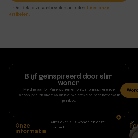
– Ontdek onze aanbevolen artikelen.
Lees onze
artikelen.
Blijf geïnspireerd door slim
wonen
Meld je aan bij Parelwonen en ontvang inspirerende
Word
ideeën, praktische tips en nieuwe artikelen rechtstreeks in
je inbox.
Alles over Klus Wonen en onze
De
Onze
Po
content.
mee
informatie
ar
gele
arti