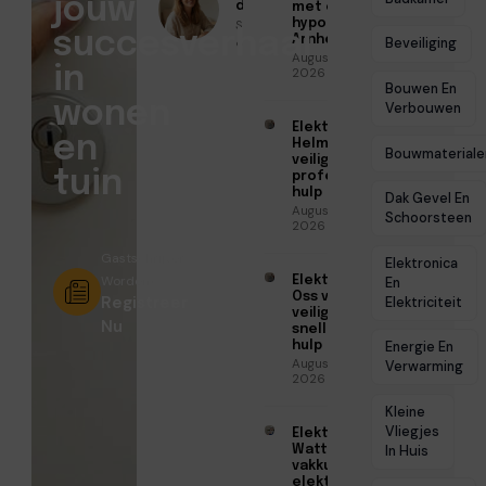
jouw
door
met een
Sofia Mendes
hypotheek in
succesverhaal
Arnhem
● Mei 7, 2026
Beveiliging
Augustus 7,
in
2026
Bouwen En
wonen
Verbouwen
Elektricien
en
Helmond voor
Bouwmateriale
veilige en
tuin
professionele
hulp
Dak Gevel En
Augustus 6,
Schoorsteen
2026
Gastschrijver
Elektronica
Worden?
Elektricien
En
Oss voor
Registreer
Elektriciteit
veilige en
Nu
snelle
hulp
Energie En
Augustus 6,
Verwarming
2026
Kleine
Vliegjes
Elektricien
Watt voor
In Huis
vakkundige
elektrische