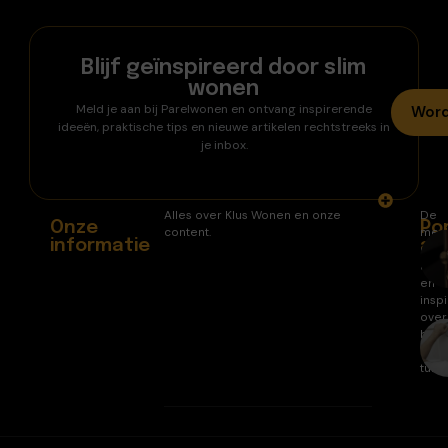
Blijf geïnspireerd door slim
wonen
Meld je aan bij Parelwonen en ontvang inspirerende
Word
ideeën, praktische tips en nieuwe artikelen rechtstreeks in
je inbox.
Alles over Klus Wonen en onze
De
Onze
Po
content.
mee
informatie
ar
gele
arti
en
inspi
over
huis
en
tuin.