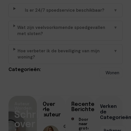
Is er 24/7 spoedservice beschikbaar?
▼
Wat zijn veelvoorkomende spoedgevallen
▼
met sloten?
Hoe verbeter ik de beveiliging van mijn
▼
woning?
Categorieën:
Wonen
Auteur
Over
Recente
Verken
Worden
de
Berichten
de
Schrijf
auteur
Categorieë
Doorstromen
over
naar een
Geschreven
groter huis
Badkamer