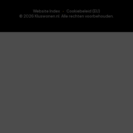
Website Index
Cookiebeleid (EU)
© 2026 Kluswonen.nl. Alle rechten voorbehouden.