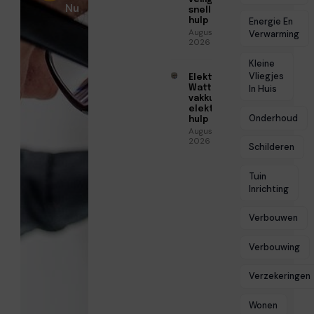
Nu
snelle
hulp
Energie En
Augustus 6,
Verwarming
2026
Kleine
Vliegjes
Elektricien
Watt voor
In Huis
vakkundige
elektrische
Onderhoud
hulp
Augustus 5,
2026
Schilderen
Tuin
Inrichting
Verbouwen
Verbouwing
Verzekeringen
Wonen