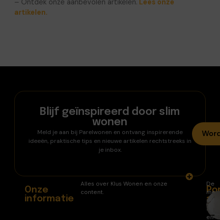
– Ontdek onze aanbevolen artikelen.
Lees onze
artikelen.
Blijf geïnspireerd door slim
wonen
Meld je aan bij Parelwonen en ontvang inspirerende
Word
ideeën, praktische tips en nieuwe artikelen rechtstreeks in
je inbox.
Alles over Klus Wonen en onze
De
Onze
Po
content.
mee
informatie
ar
gele
arti
en