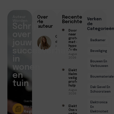
Auteur
Over
Recente
Verken
Worden
de
Berichten
de
Schrijf
auteur
Categorieë
Doorstromen
over
naar een
Geschreven
groter huis
Badkamer
jouw
door
met een
Sofia Mendes
hypotheek in
succesverhaal
Arnhem
● Juli 2, 2026
Beveiliging
Augustus 7,
in
2026
Bouwen En
wonen
Verbouwen
Elektricien
en
Helmond voor
Bouwmateriale
veilige en
tuin
professionele
hulp
Dak Gevel En
Augustus 6,
Schoorsteen
2026
Gastschrijver
Elektronica
Worden?
Elektricien
En
Oss voor
Registreer
Elektriciteit
veilige en