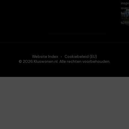
inspi
over
huis
en
tuin.
Website Index
Cookiebeleid (EU)
© 2026 Kluswonen.nl. Alle rechten voorbehouden.