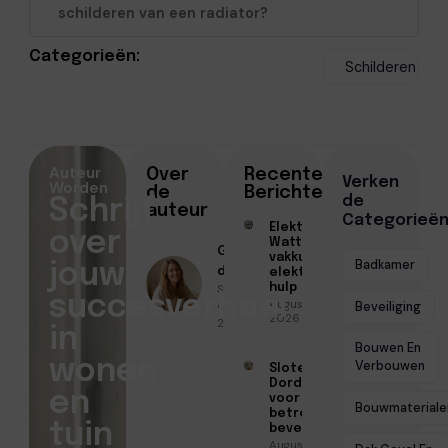
schilderen van een radiator?
Categorieën:
Schilderen
Auteur
Over
Recente
Verken
Worden
de
Berichten
de
Schrijf
auteur
Categorieë
Elektricien
over
Watt voor
Geschreven
vakkundige
Badkamer
jouw
door
elektrische
Sofia Mendes
hulp
succesverhaal
Augustus 5,
● Februari 12,
Beveiliging
2026
2026
in
Bouwen En
wonen
Verbouwen
Slotenmaker
Dordrecht
en
voor
Bouwmateriale
betrouwbare
tuin
beveiliging
Augustus 3,