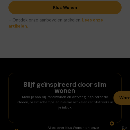
Klus Wonen
– Ontdek onze aanbevolen artikelen.
Lees onze
artikelen.
Blijf geïnspireerd door slim
wonen
Meld je aan bij Parelwonen en ontvang inspirerende
Word
ideeën, praktische tips en nieuwe artikelen rechtstreeks in
je inbox.
Alles over Klus Wonen en onze
De