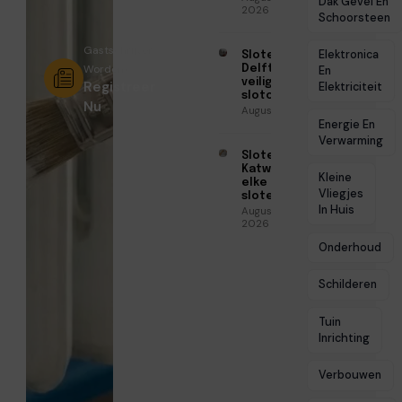
Dak Gevel En
2026
Schoorsteen
Gastschrijver
Elektronica
Slotenmaker
Worden?
Delft voor
En
veilige
Registreer
Elektriciteit
slotoplossingen
Nu
Augustus 3, 2026
Energie En
Verwarming
Slotenmaker
Katwijk voor
Kleine
elke
Vliegjes
slotenklus
In Huis
Augustus 3,
2026
Onderhoud
Schilderen
Tuin
Inrichting
Verbouwen