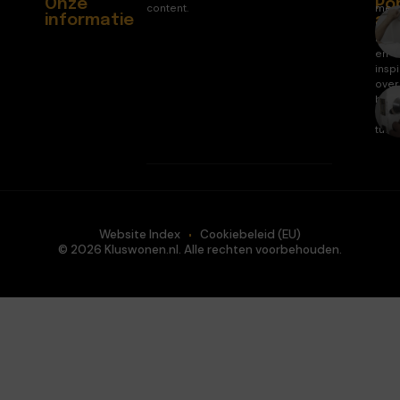
Onze
Po
content.
mee
informatie
ar
gele
arti
en
inspi
over
huis
en
tuin.
Website Index
Cookiebeleid (EU)
© 2026 Kluswonen.nl. Alle rechten voorbehouden.