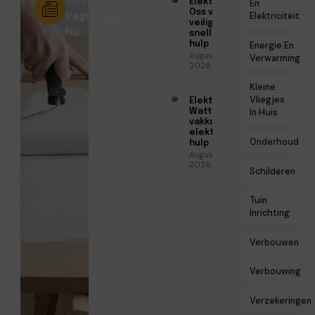
Worden?
Elektricien
En
Oss voor
Registreer
Elektriciteit
veilige en
Nu
snelle
hulp
Energie En
Augustus 6,
Verwarming
2026
Kleine
Vliegjes
Elektricien
Watt voor
In Huis
vakkundige
elektrische
Onderhoud
hulp
Augustus 5,
2026
Schilderen
Tuin
Inrichting
Verbouwen
Verbouwing
Verzekeringen