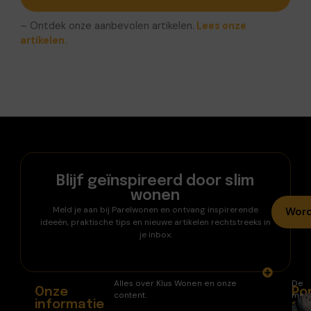
– Ontdek onze aanbevolen artikelen.
Lees onze
artikelen.
Blijf geïnspireerd door slim
wonen
Meld je aan bij Parelwonen en ontvang inspirerende
Word
ideeën, praktische tips en nieuwe artikelen rechtstreeks in
je inbox.
Alles over Klus Wonen en onze
De
Onze
Po
content.
mee
informatie
ar
gele