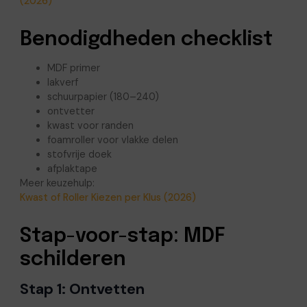
(2026)
Benodigdheden checklist
MDF primer
lakverf
schuurpapier (180–240)
ontvetter
kwast voor randen
foamroller voor vlakke delen
stofvrije doek
afplaktape
Meer keuzehulp:
Kwast of Roller Kiezen per Klus (2026)
Stap-voor-stap: MDF
schilderen
Stap 1: Ontvetten