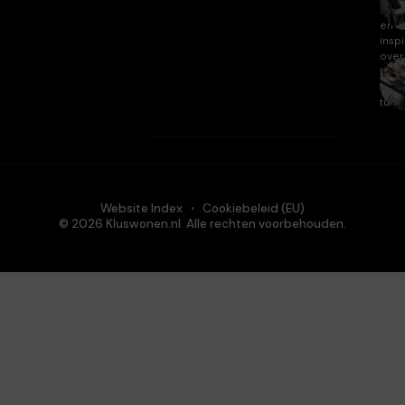
arti
en
inspi
over
huis
en
tuin.
Website Index
Cookiebeleid (EU)
© 2026 Kluswonen.nl. Alle rechten voorbehouden.