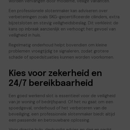
worden vervangen door moderne, veilige varianten.
Een professionele slotenmaker kan adviseren over
verbeteringen zoals SKG-gecertificeerde cilinders, extra
bijzetsloten en stevig veiligheidsbeslag. Dit verkleint de
kans op inbraak aanzienlijk en verhoogt het gevoel van
veiligheid in huis.
Regelmatig onderhoud helpt bovendien om kleine
problemen vroegtijdig te signaleren, zodat grotere
schade of spoedsituaties kunnen worden voorkomen.
Kies voor zekerheid en
24/7 bereikbaarheid
Een goed werkend slot is essentieel voor de veiligheid
van je woning of bedrijfspand. Of het nu gaat om een
spoedgeval, onderhoud of het verbeteren van de
beveiliging, een professionele slotenmaker biedt altijd
een passende en betrouwbare oplossing.
Voor directe hulp, deskundig advies en dag en nacht