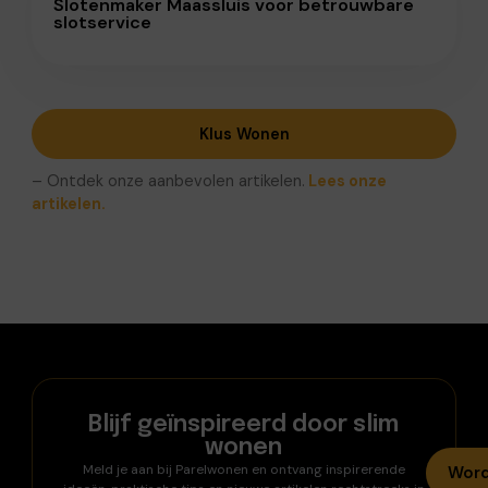
Slotenmaker Maassluis voor betrouwbare
slotservice
Klus Wonen
– Ontdek onze aanbevolen artikelen.
Lees onze
artikelen.
Blijf geïnspireerd door slim
wonen
Meld je aan bij Parelwonen en ontvang inspirerende
Word