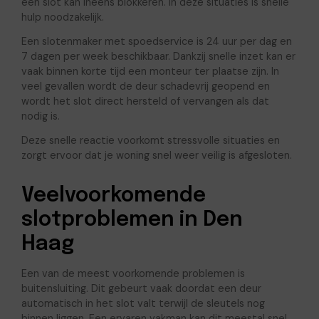
een slot kan ineens blokkeren. In deze situaties is snelle
hulp noodzakelijk.
Een slotenmaker met spoedservice is 24 uur per dag en
7 dagen per week beschikbaar. Dankzij snelle inzet kan er
vaak binnen korte tijd een monteur ter plaatse zijn. In
veel gevallen wordt de deur schadevrij geopend en
wordt het slot direct hersteld of vervangen als dat
nodig is.
Deze snelle reactie voorkomt stressvolle situaties en
zorgt ervoor dat je woning snel weer veilig is afgesloten.
Veelvoorkomende
slotproblemen in Den
Haag
Een van de meest voorkomende problemen is
buitensluiting. Dit gebeurt vaak doordat een deur
automatisch in het slot valt terwijl de sleutels nog
binnen liggen. Een ervaren vakman kan dit meestal snel