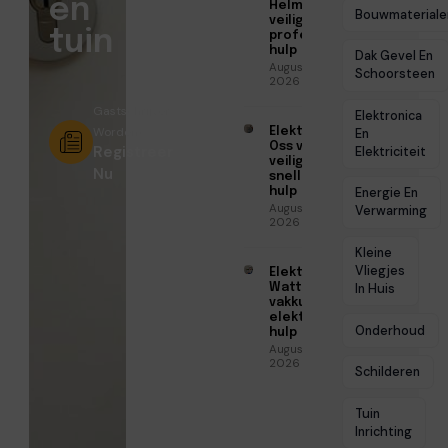
en
Helmond voor
Bouwmateriale
veilige en
tuin
professionele
hulp
Dak Gevel En
Augustus 6,
Schoorsteen
2026
Gastschrijver
Elektronica
Worden?
Elektricien
En
Oss voor
Registreer
Elektriciteit
veilige en
Nu
snelle
hulp
Energie En
Augustus 6,
Verwarming
2026
Kleine
Vliegjes
Elektricien
Watt voor
In Huis
vakkundige
elektrische
Onderhoud
hulp
Augustus 5,
2026
Schilderen
Tuin
Inrichting