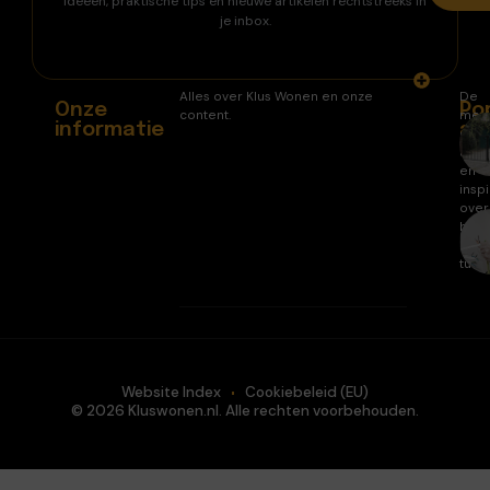
ideeën, praktische tips en nieuwe artikelen rechtstreeks in
je inbox.
Alles over Klus Wonen en onze
De
Onze
Po
content.
mee
informatie
ar
gele
arti
en
inspi
over
huis
en
tuin.
Website Index
Cookiebeleid (EU)
© 2026 Kluswonen.nl. Alle rechten voorbehouden.