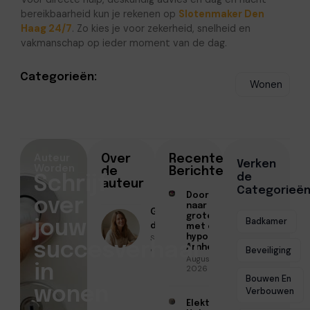
bereikbaarheid kun je rekenen op
Slotenmaker Den
Haag 24/7
. Zo kies je voor zekerheid, snelheid en
vakmanschap op ieder moment van de dag.
Categorieën:
Wonen
Auteur
Over
Recente
Verken
Worden
de
Berichten
de
Schrijf
auteur
Categorieë
Doorstromen
over
naar een
Geschreven
groter huis
Badkamer
jouw
door
met een
Sofia Mendes
hypotheek in
succesverhaal
Arnhem
● Juli 2, 2026
Beveiliging
Augustus 7,
in
2026
Bouwen En
wonen
Verbouwen
Elektricien