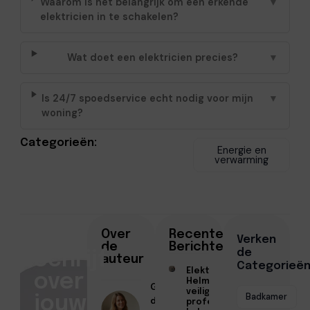
Waarom is het belangrijk om een erkende
▼
elektricien in te schakelen?
Wat doet een elektricien precies?
▼
Is 24/7 spoedservice echt nodig voor mijn
▼
woning?
Categorieën:
Energie en
verwarming
Auteur
Over
Recente
Verken
Worden
de
Berichten
de
Schrijf
auteur
Categorieë
Elektricien
over
Helmond voor
Geschreven
veilige en
Badkamer
jouw
door
professionele