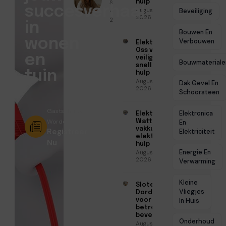
Sofia Mendes
hulp
succesverhaal
Augustus 6,
● April 20,
Beveiliging
2026
2026
in
Bouwen En
wonen
Verbouwen
Elektricien
Oss voor
en
veilige en
Bouwmateriale
snelle
tuin
hulp
Augustus 6,
Dak Gevel En
2026
Schoorsteen
Gastschrijver
Elektronica
Elektricien
Worden?
Watt voor
En
vakkundige
Registreer
Elektriciteit
elektrische
Nu
hulp
Energie En
Augustus 5,
2026
Verwarming
Kleine
Slotenmaker
Vliegjes
Dordrecht
voor
In Huis
betrouwbare
beveiliging
Onderhoud
Augustus 3,