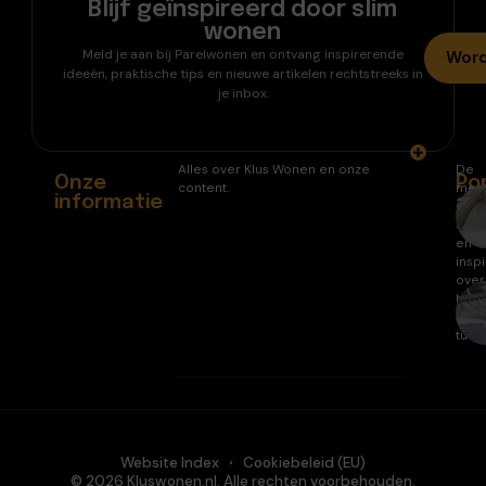
Blijf geïnspireerd door slim
wonen
Meld je aan bij Parelwonen en ontvang inspirerende
Word
ideeën, praktische tips en nieuwe artikelen rechtstreeks in
je inbox.
Alles over Klus Wonen en onze
De
Onze
Po
content.
mee
informatie
ar
gele
arti
en
inspi
over
huis
en
tuin.
Website Index
Cookiebeleid (EU)
© 2026 Kluswonen.nl. Alle rechten voorbehouden.