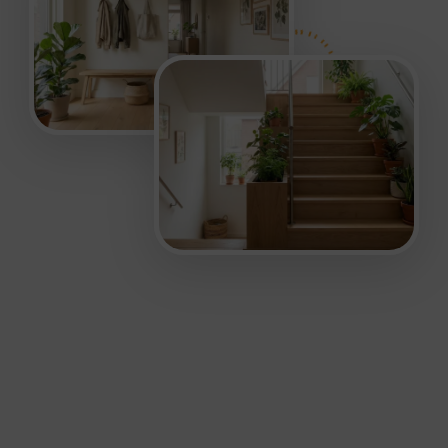
Veelgestelde Vragen
Veelgestelde vragen
over Kluswonen.nl
Wat is Kluswonen.nl en wat kan ik hier vinden?
Kluswonen.nl is een online platform met inspiratie en