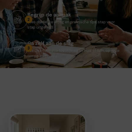
Begrijp de aanpak
2
Lees duidelijke uitleg en praktische tips, stap voor
stap uitgelegd.
Ga zelf aan de slag
3
Pas de informatie toe in je eigen huis of tuin, op jouw
tempo en niveau.
Blijf leren
4
Ontdek regelmatig nieuwe artikelen, updates en
oplossingen voor veelvoorkomende situaties.