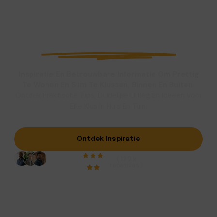
inspiratie voor
klussen in
en om het huis
Inspiratie En Betrouwbare Informatie Om Prettig
Te Wonen En Slim Te Klussen, Binnen En Buiten.
Ontdek Praktische Tips, Duidelijke Uitleg En Ideeën Voor
Elke Klus In Huis En Tuin.
Ontdek Inspiratie
( 12.2 k
recensies )