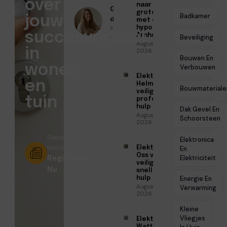
over
naar een
Geschreven
groter huis
Badkamer
jouw
door
met een
Sofia Mendes
hypotheek in
succesverhaal
Arnhem
● Juli 2, 2026
Beveiliging
Augustus 7,
in
2026
Bouwen En
wonen
Verbouwen
Elektricien
en
Helmond voor
Bouwmateriale
veilige en
tuin
professionele
hulp
Dak Gevel En
Augustus 6,
Schoorsteen
2026
Gastschrijver
Elektronica
Worden?
Elektricien
En
Oss voor
Registreer
Elektriciteit
veilige en
Nu
snelle
hulp
Energie En
Augustus 6,
Verwarming
2026
Kleine
Vliegjes
Elektricien
Watt voor