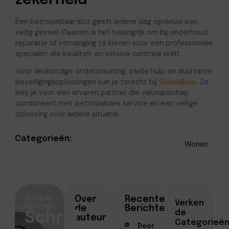
zekerheid
Een betrouwbaar slot geeft iedere dag opnieuw een
veilig gevoel. Daarom is het belangrijk om bij onderhoud,
reparatie of vervanging te kiezen voor een professionele
specialist die kwaliteit en service centraal stelt.
Voor deskundige ondersteuning, snelle hulp en duurzame
beveiligingsoplossingen kun je terecht bij
QuickBlue
. Zo
kies je voor een ervaren partner die vakmanschap
combineert met betrouwbare service en een veilige
oplossing voor iedere situatie.
Categorieën:
Wonen
Auteur
Over
Recente
Verken
Worden
de
Berichten
de
Schrijf
auteur
Categorieë
Doorstromen