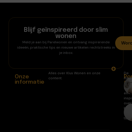
Blijf geïnspireerd door slim
wonen
Meld je aan bij Parelwonen en ontvang inspirerende
Word
ideeën, praktische tips en nieuwe artikelen rechtstreeks in
je inbox.
Alles over Klus Wonen en onze
De
Onze
Po
content.
mee
informatie
ar
gele
arti
en
inspi
over
huis
en
tuin.