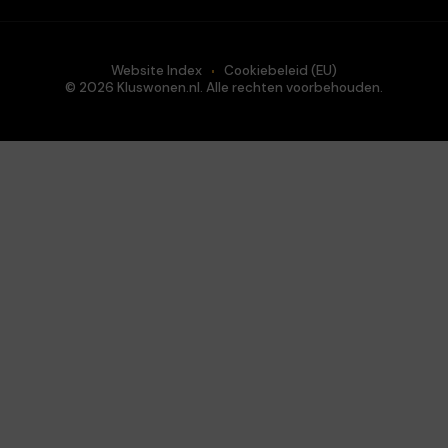
Website Index
Cookiebeleid (EU)
© 2026 Kluswonen.nl. Alle rechten voorbehouden.