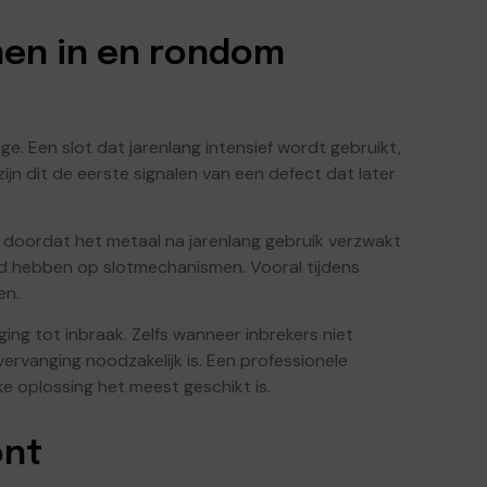
en in en rondom
age. Een slot dat jarenlang intensief wordt gebruikt,
n dit de eerste signalen van een defect dat later
 doordat het metaal na jarenlang gebruik verzwakt
ed hebben op slotmechanismen. Vooral tijdens
en.
g tot inbraak. Zelfs wanneer inbrekers niet
rvanging noodzakelijk is. Een professionele
ke oplossing het meest geschikt is.
ont