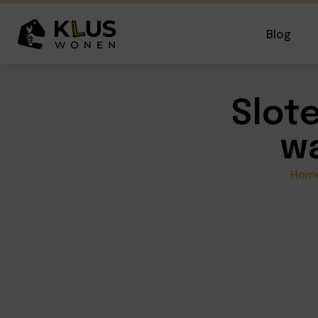
Blog
Slot
wa
Hom