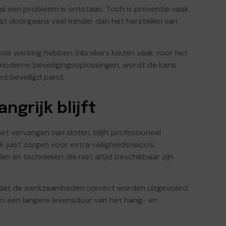
al een probleem is ontstaan. Toch is preventie vaak
st doorgaans veel minder dan het herstellen van
nde werking hebben. Inbrekers kiezen vaak voor het
 moderne beveiligingsoplossingen, wordt de kans
ed beveiligd pand.
grijk blijft
het vervangen van sloten, blijft professioneel
 juist zorgen voor extra veiligheidsrisico’s.
 en technieken die niet altijd beschikbaar zijn
er dat de werkzaamheden correct worden uitgevoerd.
en een langere levensduur van het hang- en