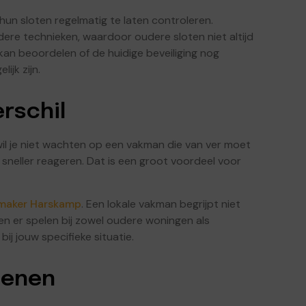
un sloten regelmatig te laten controleren.
re technieken, waardoor oudere sloten niet altijd
an beoordelen of de huidige beveiliging nog
jk zijn.
rschil
wil je niet wachten op een vakman die van ver moet
 sneller reageren. Dat is een groot voordeel voor
maker Harskamp
. Een lokale vakman begrijpt niet
en er spelen bij zowel oudere woningen als
ij jouw specifieke situatie.
penen