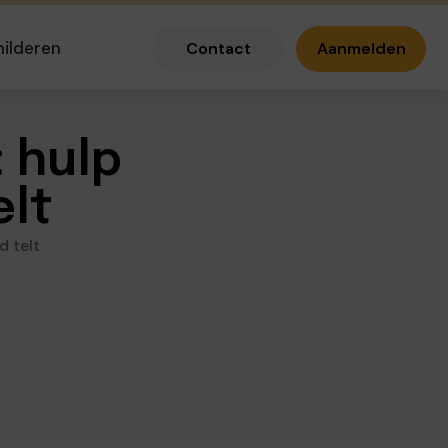
hilderen
Contact
Aanmelden
 hulp
elt
d telt