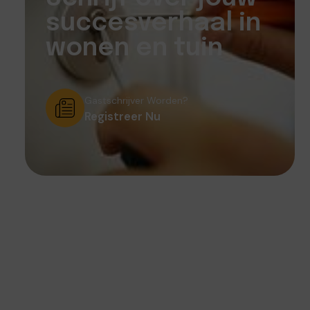
succesverhaal in
wonen en tuin
Gastschrijver Worden?
Registreer Nu