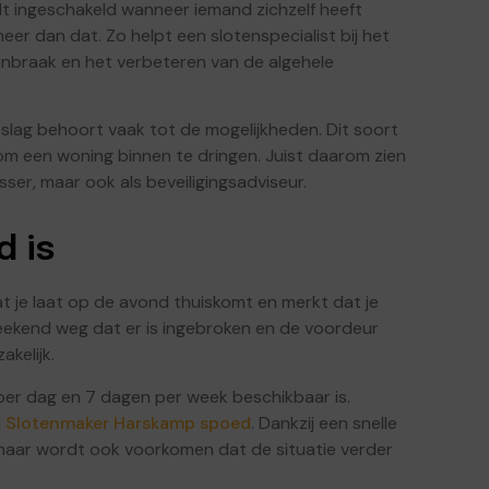
t ingeschakeld wanneer iemand zichzelf heeft
meer dan dat. Zo helpt een slotenspecialist bij het
 inbraak en het verbeteren van de algehele
slag behoort vaak tot de mogelijkheden. Dit soort
 om een woning binnen te dringen. Juist daarom zien
ser, maar ook als beveiligingsadviseur.
 is
t je laat op de avond thuiskomt en merkt dat je
 weekend weg dat er is ingebroken en de voordeur
akelijk.
per dag en 7 dagen per week beschikbaar is.
j
Slotenmaker Harskamp spoed
. Dankzij een snelle
 maar wordt ook voorkomen dat de situatie verder