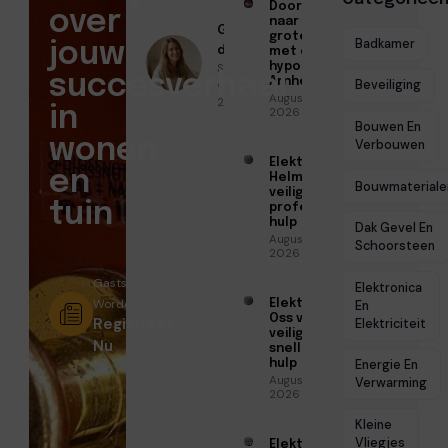
Doorstromen
over
naar een
Geschreven
groter huis
Badkamer
jouw
door
met een
Sofia Mendes
hypotheek in
succesverhaal
Arnhem
● April 22,
Beveiliging
Augustus 7,
2026
in
2026
Bouwen En
wonen
Verbouwen
Elektricien
en
Helmond voor
Bouwmateriale
veilige en
tuin
professionele
hulp
Dak Gevel En
Augustus 6,
Schoorsteen
2026
Gastschrijver
Elektronica
Worden?
Elektricien
En
Oss voor
Registreer
Elektriciteit
veilige en
Nu
snelle
hulp
Energie En
Augustus 6,
Verwarming
2026
Kleine
Vliegjes
Elektricien