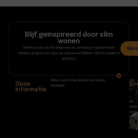
Blijf geïnspireerd door slim
wonen
Meld je aan bij Parelwonen en ontvang inspirerende
Word
ideeën, praktische tips en nieuwe artikelen rechtstreeks in
je inbox.
Alles over Klus Wonen en onze
De
Onze
Po
content.
mee
informatie
ar
gele
arti
en
inspi
over
huis
en
tuin.