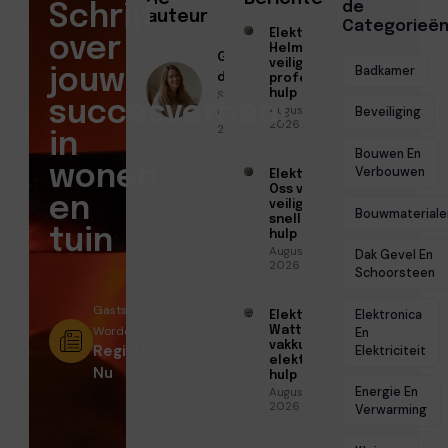
de
Schrijf
auteur
Categorieë
Elektricien
over
Helmond voor
Geschreven
veilige en
Badkamer
jouw
door
professionele
Sofia Mendes
hulp
succesverhaal
Augustus 6,
● April 2,
Beveiliging
2026
2026
in
Bouwen En
wonen
Verbouwen
Elektricien
Oss voor
en
veilige en
Bouwmateriale
snelle
tuin
hulp
Augustus 6,
Dak Gevel En
2026
Schoorsteen
Gastschrijver
Elektronica
Elektricien
Worden?
Watt voor
En
vakkundige
Registreer
Elektriciteit
elektrische
Nu
hulp
Energie En
Augustus 5,
2026
Verwarming