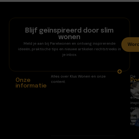
Blijf geïnspireerd door slim
wonen
Meld je aan bij Parelwonen en ontvang inspirerende
Word
ideeën, praktische tips en nieuwe artikelen rechtstreeks in
je inbox.
Alles over Klus Wonen en onze
De
Onze
Po
content.
mee
informatie
ar
gele
arti
en
inspi
over
huis
en
tuin.