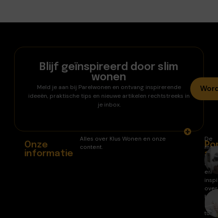
Blijf geïnspireerd door slim
wonen
Meld je aan bij Parelwonen en ontvang inspirerende
Word
ideeën, praktische tips en nieuwe artikelen rechtstreeks in
je inbox.
Alles over Klus Wonen en onze
De
Onze
Po
content.
mee
informatie
ar
gele
arti
en
inspi
over
huis
en
tuin.