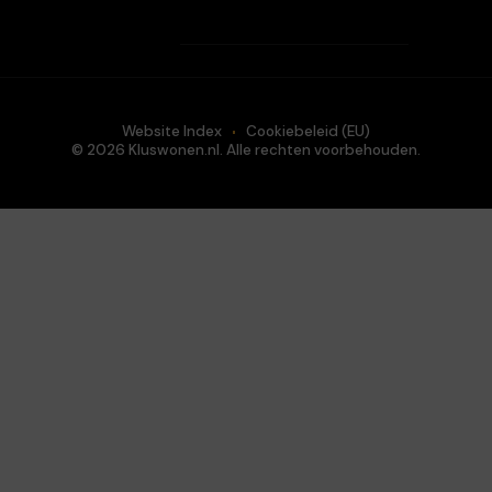
Website Index
Cookiebeleid (EU)
© 2026 Kluswonen.nl. Alle rechten voorbehouden.