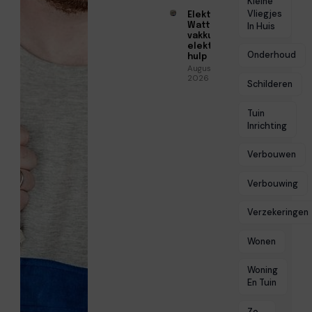
Kleine
Vliegjes
Elektricien
Watt voor
In Huis
vakkundige
elektrische
Onderhoud
hulp
Augustus 5,
2026
Schilderen
Tuin
Inrichting
Verbouwen
Verbouwing
Verzekeringen
Wonen
Woning
En Tuin
Zo