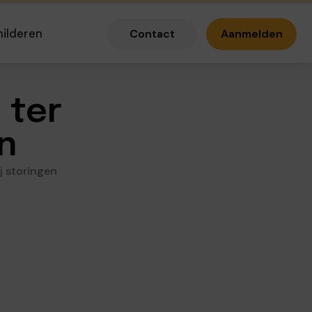
hilderen
Contact
Aanmelden
 ter
en
j storingen