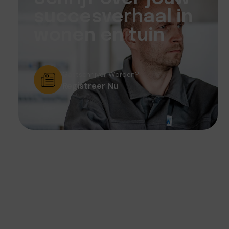
succesverhaal in
wonen en tuin
Gastschrijver Worden?
Registreer Nu