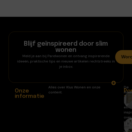
Blijf geïnspireerd door slim
wonen
Meld je aan bij Parelwonen en ontvang inspirerende
Word
ideeën, praktische tips en nieuwe artikelen rechtstreeks in
je inbox.
Alles over Klus Wonen en onze
De
Onze
Po
content.
mee
informatie
ar
gele
arti
en
inspi
over
huis
en